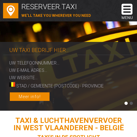
RESERVEER.TAXI
WE'LL TAKE YOU WHEREVER YOU NEED
UW TAXI BEDRIJF HIER...
UW TELEFOONNUMMER...
UW E-MAIL ADRES...
UW WEBSITE...
STAD / GEMEENTE (POSTCODE) - PROVINCIE
Meer info!
TAXI & LUCHTHAVENVERVOER
IN WEST VLAANDEREN - BELGIË