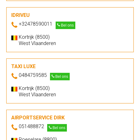
IDRIVEU
+32478590011
Bel ons
Kortrijk (8500)
West Vlaanderen
TAXI LUXE
0484759585
Bel ons
Kortrijk (8500)
West Vlaanderen
AIRPORTSERVICE DIRK
051488872
Bel ons
Roeselare (8800)