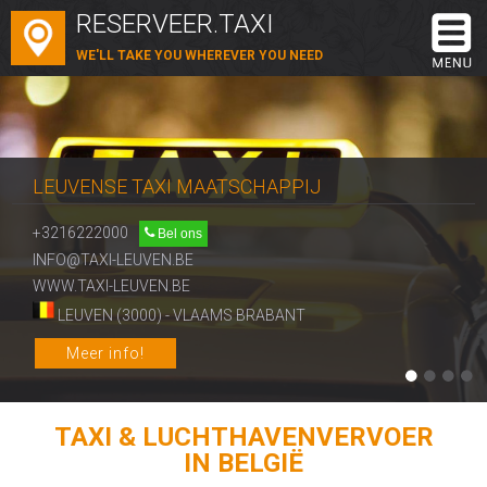
RESERVEER.TAXI
WE'LL TAKE YOU WHEREVER YOU NEED
LEUVENSE TAXI MAATSCHAPPIJ
+3216222000
Bel ons
INFO@TAXI-LEUVEN.BE
WWW.TAXI-LEUVEN.BE
LEUVEN (3000) - VLAAMS BRABANT
Meer info!
TAXI & LUCHTHAVENVERVOER
IN BELGIË