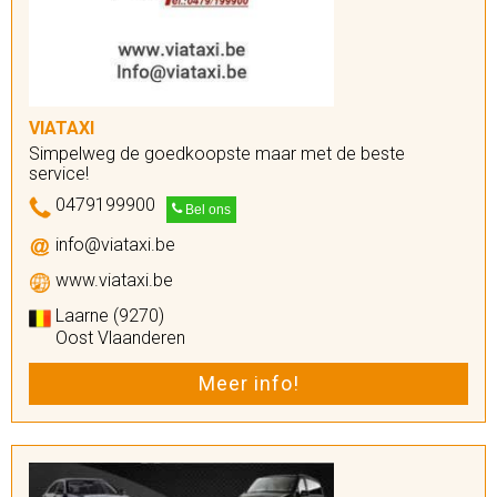
VIATAXI
Simpelweg de goedkoopste maar met de beste
service!
0479199900
Bel ons
info@viataxi.be
www.viataxi.be
Laarne (9270)
Oost Vlaanderen
Meer info!