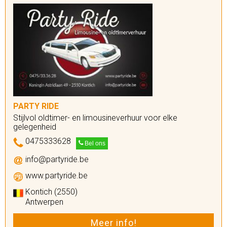
PARTY RIDE
Stijlvol oldtimer- en limousineverhuur voor elke
gelegenheid
0475333628
Bel ons
info@partyride.be
www.partyride.be
Kontich (2550)
Antwerpen
Meer info!