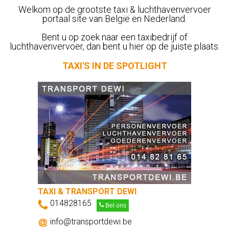
Welkom op de grootste taxi & luchthavenvervoer
portaal site van België en Nederland.
Bent u op zoek naar een taxibedrijf of
luchthavenvervoer, dan bent u hier op de juiste plaats.
TAXI'S IN DE SPOTLIGHT
RT DEWI
LEUVENSE TAXI MAATSCH
+3216222000
Bel ons
Bel ons
tdewi.be
info@taxi-leuven.be