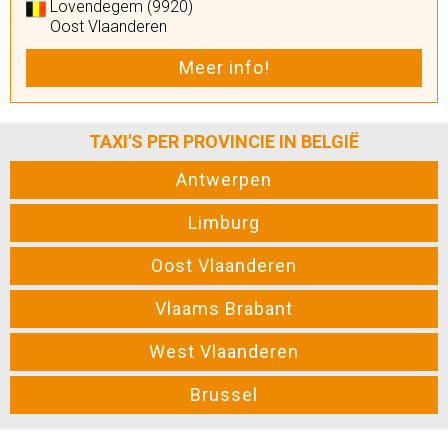
Lovendegem (9920)
Oost Vlaanderen
Meer info!
TAXI'S PER PROVINCIE IN BELGIË
Antwerpen
Limburg
Oost Vlaanderen
Vlaams Brabant
West Vlaanderen
Brussel