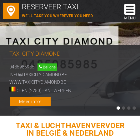
RESERVEER.TAXI
WE'LL TAKE YOU WHEREVER YOU NEED
TAXI CITY DIAMOND
0485985985
Bel ons
INFO@TAXICITYDIAMOND.BE
WWW.TAXICITYDIAMOND.BE
OLEN (2250) - ANTWERPEN
Meer info!
TAXI & LUCHTHAVENVERVOER
IN BELGIË & NEDERLAND