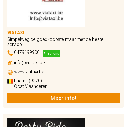
VIATAXI
Simpelweg de goedkoopste maar met de beste
service!
0479199900
Bel ons
info@viataxi.be
www.viataxi.be
Laarne (9270)
Oost Vlaanderen
Meer info!