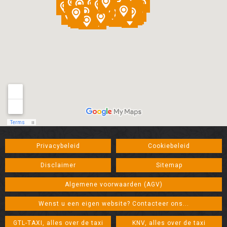
Privacybeleid
Cookiebeleid
Disclaimer
Sitemap
Algemene voorwaarden (AGV)
Wenst u een eigen website? Contacteer ons...
GTL-TAXI, alles over de taxi
KNV, alles over de taxi