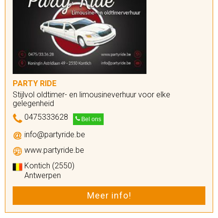
PARTY RIDE
Stijlvol oldtimer- en limousineverhuur voor elke
gelegenheid
0475333628
Bel ons
info@partyride.be
www.partyride.be
Kontich (2550)
Antwerpen
Meer info!