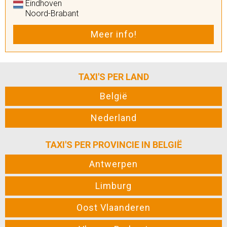
Eindhoven
Noord-Brabant
Meer info!
TAXI'S PER LAND
België
Nederland
TAXI'S PER PROVINCIE IN BELGIË
Antwerpen
Limburg
Oost Vlaanderen