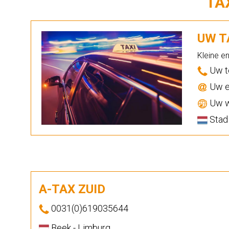
TA
UW TA
Kleine e
Uw t
Uw e
Uw w
Stad
A-TAX ZUID
0031(0)619035644
Beek - Limburg