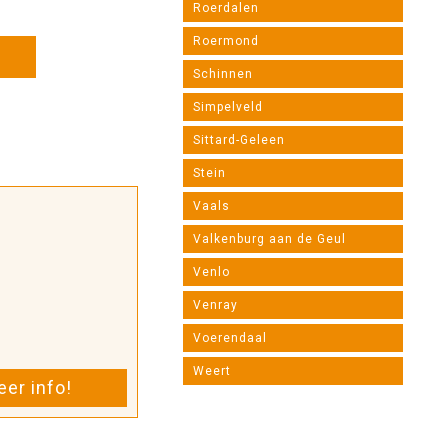
Roerdalen
Limburg
Roermond
Meer info!
Schinnen
Simpelveld
Sittard-Geleen
Stein
Vaals
Valkenburg aan de Geul
Venlo
Venray
Voerendaal
Weert
er info!