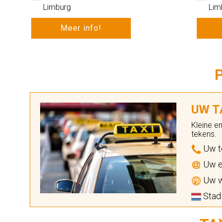
Limburg
Lim
Meer info!
UW TA
Kleine e
tekens.
Uw t
Uw e
Uw w
Stad