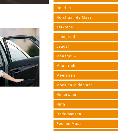
Heerlen
Horst aan de Maas
Kerkrade
Landgraaf
Leudal
Maasgouw
Maastricht
Meerssen
Mook en Middelaar
UW TAXI BEDRIJF...
Nederweert
r
Uw telefoonnummer
Nuth
Uw e-mail
Onderbanken
Uw website
Peel en Maas
Stad / Gemeente