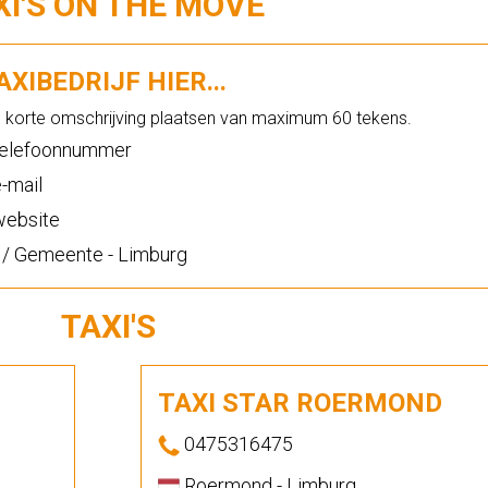
XI'S ON THE MOVE
XIBEDRIJF HIER...
n korte omschrijving plaatsen van maximum 60 tekens.
elefoonnummer
-mail
ebsite
 / Gemeente - Limburg
TAXI'S
TAXI STAR ROERMOND
0475316475
Roermond - Limburg