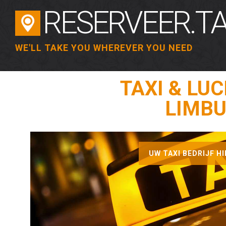
RESERVEER.TA
WE'LL TAKE YOU WHEREVER YOU NEED
TAXI & LU
LIMBU
UW TAXI BEDRIJF HIE