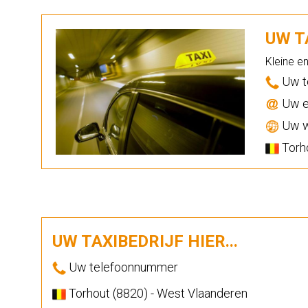
UW TA
Kleine e
Uw t
Uw e
Uw w
Torho
UW TAXIBEDRIJF HIER...
Uw telefoonnummer
Torhout (8820) - West Vlaanderen