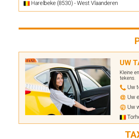
Harelbeke (8530) - West Vlaanderen
UW TA
Kleine e
tekens.
Uw t
Uw e
Uw w
Torho
TA