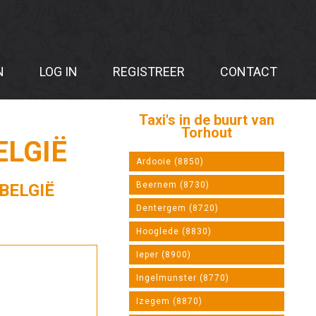
N
LOG IN
REGISTREER
CONTACT
Taxi's in de buurt van
Torhout
ELGIË
Ardooie (8850)
Beernem (8730)
BELGIË
Dentergem (8720)
Hooglede (8830)
Ieper (8900)
Ingelmunster (8770)
Izegem (8870)