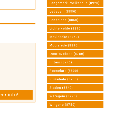
Langemark-Poelkapelle (8920)
Ledegem (8880)
Lendelede (8860)
Lichtervelde (8810)
Meulebeke (8760)
Moorslede (8890)
Oostrozebeke (8780)
Pittem (8740)
Roeselare (8800)
Ruiselede (8755)
Staden (8840)
er info!
Waregem (8790)
Wingene (8750)