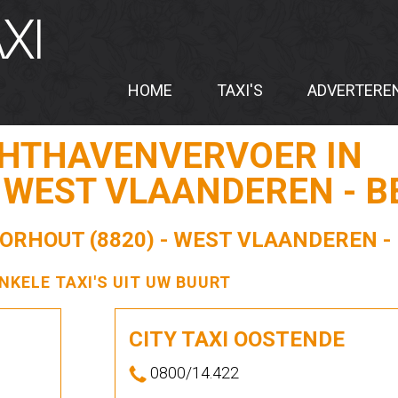
XI
HOME
TAXI'S
ADVERTERE
CHTHAVENVERVOER IN
- WEST VLAANDEREN - B
TORHOUT (8820) - WEST VLAANDEREN - 
ENKELE TAXI'S UIT UW BUURT
CITY TAXI OOSTENDE
0800/14.422