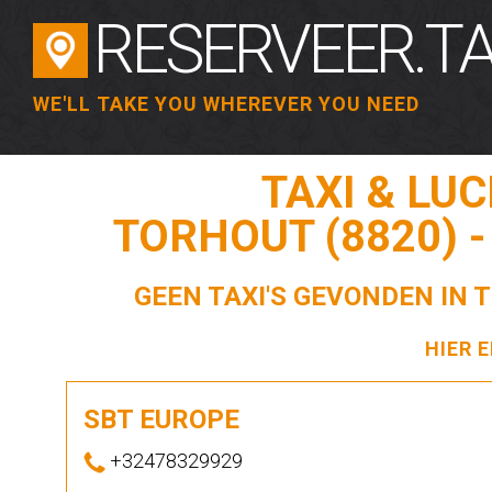
RESERVEER.TA
WE'LL TAKE YOU WHEREVER YOU NEED
TAXI & LU
TORHOUT (8820) 
GEEN TAXI'S GEVONDEN IN 
HIER 
SBT EUROPE
+32478329929