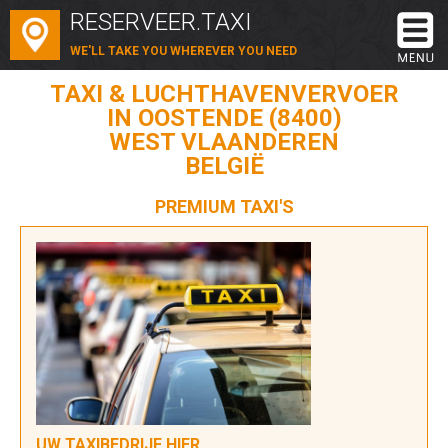
RESERVEER.TAXI
WE'LL TAKE YOU WHEREVER YOU NEED
TAXI & LUCHTHAVENVERVOER
IN OOSTENDE (8400)
WEST VLAANDEREN
BELGIË
PREMIUM TAXI'S
UW TAXIBEDRIJF HIER...