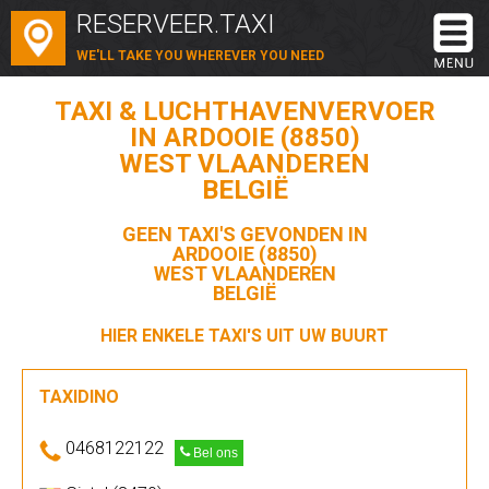
RESERVEER.TAXI
WE'LL TAKE YOU WHEREVER YOU NEED
TAXI & LUCHTHAVENVERVOER
IN ARDOOIE (8850)
WEST VLAANDEREN
BELGIË
GEEN TAXI'S GEVONDEN IN
ARDOOIE (8850)
WEST VLAANDEREN
BELGIË
HIER ENKELE TAXI'S UIT UW BUURT
TAXIDINO
0468122122
Bel ons