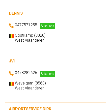
DENNIS
0477571255
Bel ons
Oostkamp (8020)
West Vlaanderen
JVI
0478282626
Bel ons
Wevelgem (8560)
West Vlaanderen
AIRPORTSERVICE DIRK