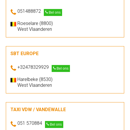
051488872
Bel ons
Roeselare (8800)
West Vlaanderen
SBT EUROPE
+32478329929
Bel ons
Harelbeke (8530)
West Vlaanderen
TAXI VDW / VANDEWALLE
051 570884
Bel ons