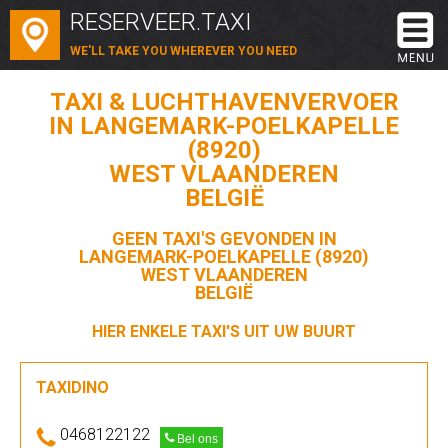
RESERVEER.TAXI
WE'LL TAKE YOU WHEREVER YOU NEED
TAXI & LUCHTHAVENVERVOER
IN LANGEMARK-POELKAPELLE
(8920)
WEST VLAANDEREN
BELGIË
GEEN TAXI'S GEVONDEN IN
LANGEMARK-POELKAPELLE (8920)
WEST VLAANDEREN
BELGIË
HIER ENKELE TAXI'S UIT UW BUURT
TAXIDINO
0468122122
Bel ons