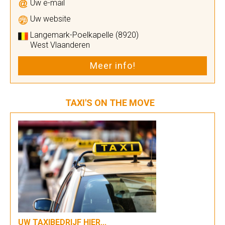
Uw e-mail
Uw website
Langemark-Poelkapelle (8920)
West Vlaanderen
Meer info!
TAXI'S ON THE MOVE
UW TAXIBEDRIJF HIER...