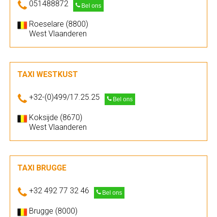
051488872
Bel ons
Roeselare (8800)
West Vlaanderen
TAXI WESTKUST
+32-(0)499/17.25.25
Bel ons
Koksijde (8670)
West Vlaanderen
TAXI BRUGGE
+32 492 77 32 46
Bel ons
Brugge (8000)