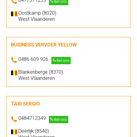
0477571255
Bel ons
Oostkamp (8020)
West Vlaanderen
BUSINESS VERVOER YELLOW
0486 609 926
Bel ons
Blankenberge (8370)
West Vlaanderen
TAXI SERGIO
0484712349
Bel ons
Deerlijk (8540)