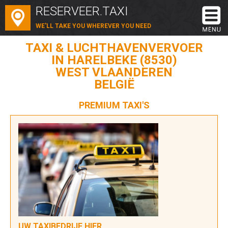
RESERVEER.TAXI
WE'LL TAKE YOU WHEREVER YOU NEED
TAXI & LUCHTHAVENVERVOER
IN HARELBEKE (8530)
WEST VLAANDEREN
BELGIË
PREMIUM TAXI'S
UW TAXIBEDRIJF HIER...