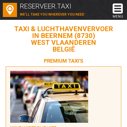
RESERVEER.TAXI
WE'LL TAKE YOU WHEREVER YOU NEED
TAXI & LUCHTHAVENVERVOER
IN BEERNEM (8730)
WEST VLAANDEREN
BELGIË
PREMIUM TAXI'S