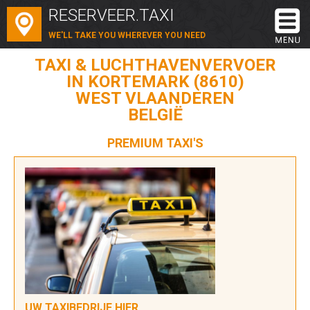
RESERVEER.TAXI
WE'LL TAKE YOU WHEREVER YOU NEED
TAXI & LUCHTHAVENVERVOER
IN KORTEMARK (8610)
WEST VLAANDEREN
BELGIË
PREMIUM TAXI'S
UW TAXIBEDRIJF HIER...