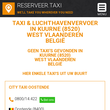
RESERVEER.TAXI
WE'LL TAKE YOU WHEREVER YOU NEED
TAXI & LUCHTHAVENVERVOER
IN KUURNE (8520)
WEST VLAANDEREN
BELGIË
GEEN TAXI'S GEVONDEN IN
KUURNE (8520)
WEST VLAANDEREN
BELGIË
HIER ENKELE TAXI'S UIT UW BUURT
CITY TAXI OOSTENDE
0800/14.422
Bel ons
Oostende (8400)