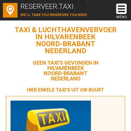
RESERVEER.TAXI
WE'LL TAKE YOU WHEREVER YOU NEED
TAXI & LUCHTHAVENVERVOER
IN HILVARENBEEK
NOORD-BRABANT
NEDERLAND
GEEN TAXI'S GEVONDEN IN
HILVARENBEEK
NOORD-BRABANT
NEDERLAND
HIER ENKELE TAXI'S UIT UW BUURT