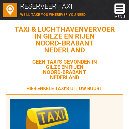
RESERVEER.TAXI
WE'LL TAKE YOU WHEREVER YOU NEED
TAXI & LUCHTHAVENVERVOER
IN GILZE EN RIJEN
NOORD-BRABANT
NEDERLAND
GEEN TAXI'S GEVONDEN IN
GILZE EN RIJEN
NOORD-BRABANT
NEDERLAND
HIER ENKELE TAXI'S UIT UW BUURT