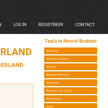
N
LOG IN
REGISTREER
CONTACT
Taxi's in Noord-Brabant
ERLAND
Aalburg
Alphen-Chaam
EDERLAND
Asten
Baarle-Nassau
Bergeijk
Bergen op Zoom
Bernheze
Best