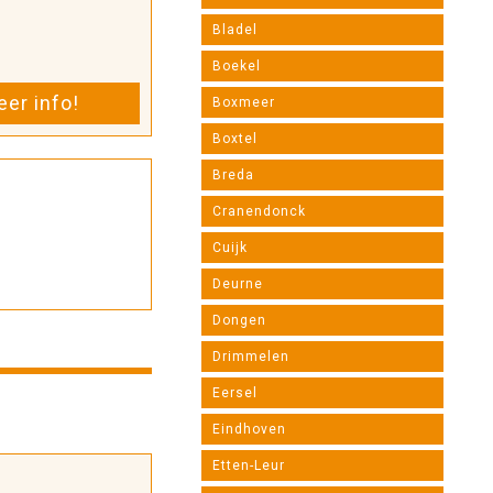
Bladel
Boekel
er info!
Boxmeer
Boxtel
Breda
Cranendonck
Cuijk
Deurne
Dongen
Drimmelen
Eersel
Eindhoven
Etten-Leur