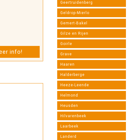
Geertruidenberg
Geldrop-Mierlo
Gemert-Bakel
Gilze en Rijen
Goirle
er info!
Grave
Haaren
Halderberge
Heeze-Leende
Helmond
Heusden
Hilvarenbeek
Laarbeek
Landerd