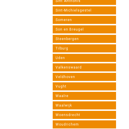
Sint Anthonis
Sint-Michielsgestel
Someren
Son en Breugel
Steenbergen
Tilburg
Uden
Valkenswaard
Veldhoven
Vught
Waalre
Waalwijk
Woensdrecht
Woudrichem