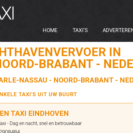
XI
HOME
TAXI'S
ADVERTERE
CHTHAVENVERVOER IN
NOORD-BRABANT - NED
AARLE-NASSAU - NOORD-BRABANT - N
ENKELE TAXI'S UIT UW BUURT
EN TAXI EINDHOVEN
axi - Dag en nacht, snel en betrouwbaar
2908484