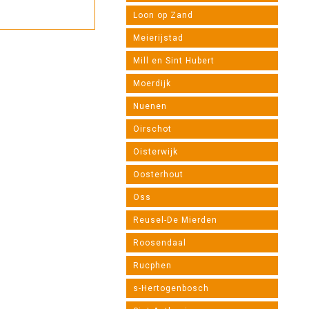
Loon op Zand
Meierijstad
Mill en Sint Hubert
Moerdijk
Nuenen
Oirschot
Oisterwijk
Oosterhout
Oss
Reusel-De Mierden
Roosendaal
Rucphen
s-Hertogenbosch