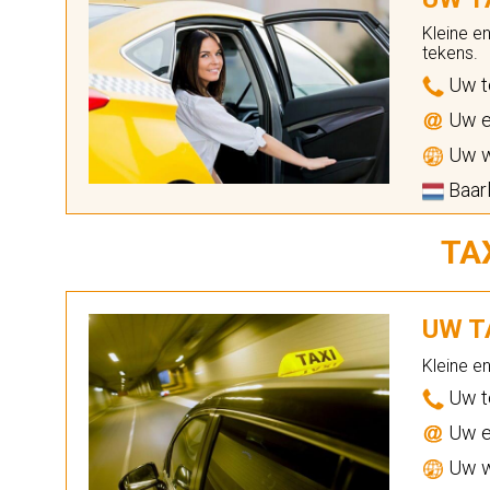
Kleine e
tekens.
Uw t
Uw e
Uw w
Baarl
TA
UW TA
Kleine e
Uw t
Uw e
Uw w