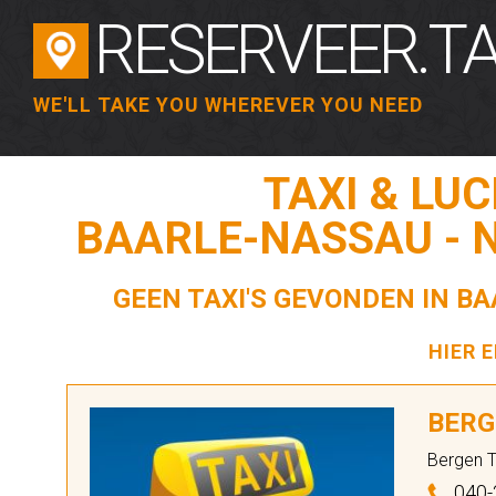
RESERVEER.TA
WE'LL TAKE YOU WHEREVER YOU NEED
TAXI & LU
BAARLE-NASSAU - 
GEEN TAXI'S GEVONDEN IN B
HIER 
BERG
Bergen T
040-