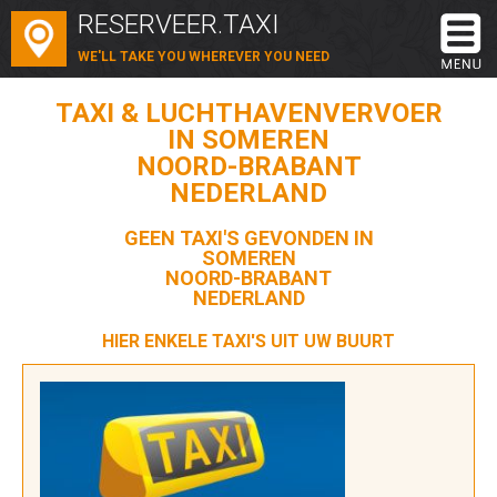
RESERVEER.TAXI
WE'LL TAKE YOU WHEREVER YOU NEED
TAXI & LUCHTHAVENVERVOER
IN SOMEREN
NOORD-BRABANT
NEDERLAND
GEEN TAXI'S GEVONDEN IN
SOMEREN
NOORD-BRABANT
NEDERLAND
HIER ENKELE TAXI'S UIT UW BUURT