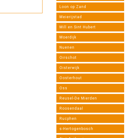
Loon op Zand
Meierijstad
Mill en Sint Hubert
Moerdijk
Nuenen
Oirschot
Oisterwijk
Oosterhout
Oss
Reusel-De Mierden
Roosendaal
Rucphen
s-Hertogenbosch