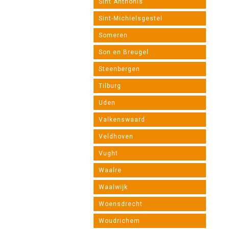
Sint Anthonis
Sint-Michielsgestel
Someren
Son en Breugel
Steenbergen
Tilburg
Uden
Valkenswaard
Veldhoven
Vught
Waalre
Waalwijk
Woensdrecht
Woudrichem