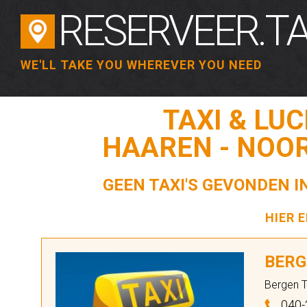
RESERVEER.TA
WE'LL TAKE YOU WHEREVER YOU NEED
TAXI & LU
HAAREN - NOO
GEEN TAXI'S GEVONDEN 
HIER 
BERG
Bergen T
040-