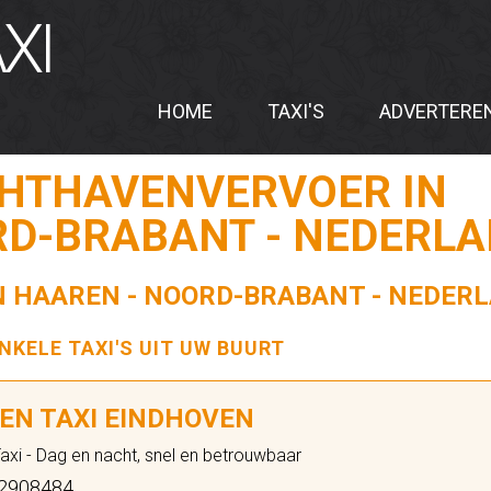
XI
HOME
TAXI'S
ADVERTERE
CHTHAVENVERVOER IN
RD-BRABANT - NEDERL
IN HAAREN - NOORD-BRABANT - NEDER
ENKELE TAXI'S UIT UW BUURT
EN TAXI EINDHOVEN
axi - Dag en nacht, snel en betrouwbaar
2908484