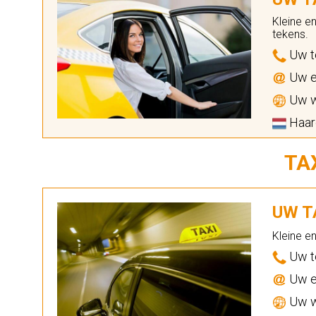
Kleine e
tekens.
Uw t
Uw e
Uw w
Haar
TA
UW TA
Kleine e
Uw t
Uw e
Uw w