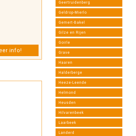
Geertruidenberg
Geldrop-Mierlo
Gemert-Bakel
Gilze en Rijen
Goirle
er info!
Grave
Haaren
Halderberge
Heeze-Leende
Helmond
Heusden
Hilvarenbeek
Laarbeek
Landerd