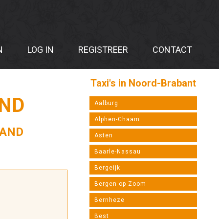
N
LOG IN
REGISTREER
CONTACT
Taxi's in Noord-Brabant
AND
Aalburg
Alphen-Chaam
LAND
Asten
Baarle-Nassau
Bergeijk
Bergen op Zoom
Bernheze
Best