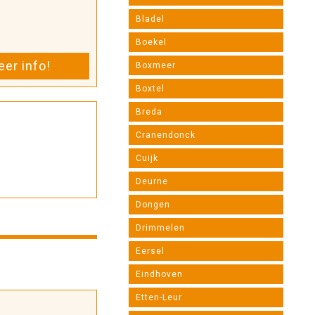
Bladel
Boekel
er info!
Boxmeer
Boxtel
Breda
Cranendonck
Cuijk
Deurne
Dongen
Drimmelen
Eersel
Eindhoven
Etten-Leur