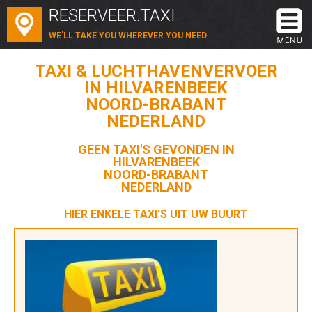
RESERVEER.TAXI
WE'LL TAKE YOU WHEREVER YOU NEED
TAXI & LUCHTHAVENVERVOER
IN HILVARENBEEK
NOORD-BRABANT
NEDERLAND
GEEN TAXI'S GEVONDEN IN
HILVARENBEEK
NOORD-BRABANT
NEDERLAND
HIER ENKELE TAXI'S UIT UW BUURT