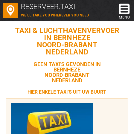
RESERVEER.TAXI
WE'LL TAKE YOU WHEREVER YOU NEED
TAXI & LUCHTHAVENVERVOER
IN BERNHEZE
NOORD-BRABANT
NEDERLAND
GEEN TAXI'S GEVONDEN IN
BERNHEZE
NOORD-BRABANT
NEDERLAND
HIER ENKELE TAXI'S UIT UW BUURT