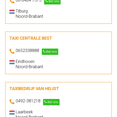
06-8484 7373
Bel ons
Tilburg
Noord-Brabant
TAXI CENTRALE BEST
0652338888
Bel ons
Eindhoven
Noord-Brabant
TAXIBEDRIJF VAN HEIJST
0492-381218
Bel ons
Laarbeek