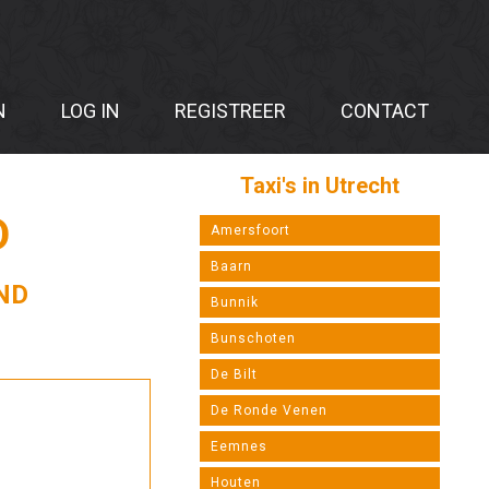
N
LOG IN
REGISTREER
CONTACT
Taxi's in Utrecht
D
Amersfoort
Baarn
ND
Bunnik
Bunschoten
De Bilt
De Ronde Venen
Eemnes
Houten