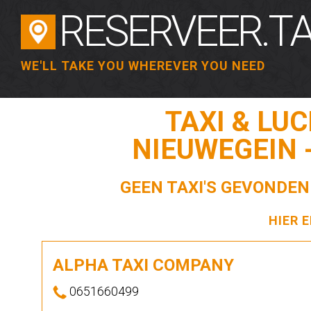
RESERVEER.TA
WE'LL TAKE YOU WHEREVER YOU NEED
TAXI & LU
NIEUWEGEIN 
GEEN TAXI'S GEVONDEN
HIER 
ALPHA TAXI COMPANY
0651660499