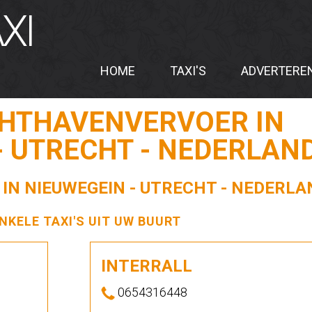
XI
HOME
TAXI'S
ADVERTERE
CHTHAVENVERVOER IN
- UTRECHT - NEDERLAN
 IN NIEUWEGEIN - UTRECHT - NEDERLA
ENKELE TAXI'S UIT UW BUURT
INTERRALL
0654316448