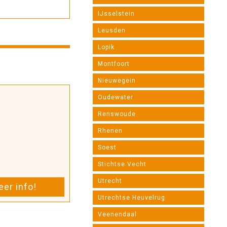
IJsselstein
Leusden
Lopik
Montfoort
Nieuwegein
Oudewater
Renswoude
Rhenen
Soest
Stichtse Vecht
Utrecht
er info!
Utrechtse Heuvelrug
Veenendaal