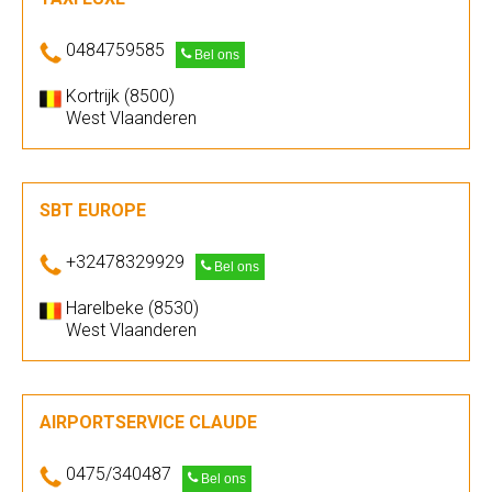
0484759585
Bel ons
Kortrijk (8500)
West Vlaanderen
SBT EUROPE
+32478329929
Bel ons
Harelbeke (8530)
West Vlaanderen
AIRPORTSERVICE CLAUDE
0475/340487
Bel ons