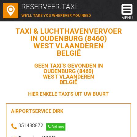
RESERVEER.TAXI
WE'LL TAKE YOU WHEREVER YOU NEED
TAXI & LUCHTHAVENVERVOER
IN OUDENBURG (8460)
WEST VLAANDEREN
BELGIË
GEEN TAXI'S GEVONDEN IN
OUDENBURG (8460)
WEST VLAANDEREN
BELGIË
HIER ENKELE TAXI'S UIT UW BUURT
AIRPORTSERVICE DIRK
051488872
Bel ons