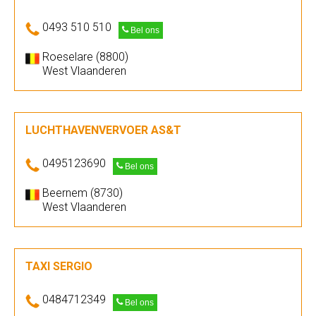
0493 510 510
Bel ons
Roeselare (8800)
West Vlaanderen
LUCHTHAVENVERVOER AS&T
0495123690
Bel ons
Beernem (8730)
West Vlaanderen
TAXI SERGIO
0484712349
Bel ons