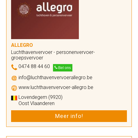
ALLEGRO
Luchthavenvervoer - personenvervoer-
groepsvervoer
0474 88 44 60
Bel ons
info@luchthavenvervoerallegro.be
www.luchthavenvervoer-allegro.be
Lovendegem (9920)
Oost Vlaanderen
Meer info!