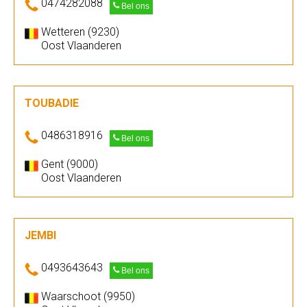
0474282088
Bel ons
Wetteren (9230)
Oost Vlaanderen
TOUBADIE
0486318916
Bel ons
Gent (9000)
Oost Vlaanderen
JEMBI
0493643643
Bel ons
Waarschoot (9950)