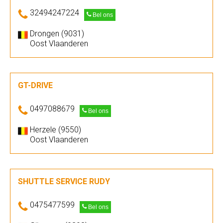
32494247224
Bel ons
Drongen (9031)
Oost Vlaanderen
GT-DRIVE
0497088679
Bel ons
Herzele (9550)
Oost Vlaanderen
SHUTTLE SERVICE RUDY
0475477599
Bel ons