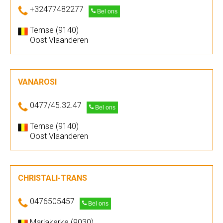
+32477482277
Bel ons
Temse (9140)
Oost Vlaanderen
VANAROSI
0477/45.32.47
Bel ons
Temse (9140)
Oost Vlaanderen
CHRISTALI-TRANS
0476505457
Bel ons
Mariakerke (9030)