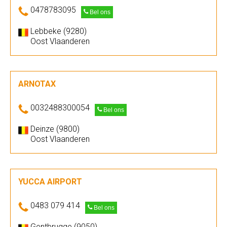
0478783095
Bel ons
Lebbeke (9280)
Oost Vlaanderen
ARNOTAX
0032488300054
Bel ons
Deinze (9800)
Oost Vlaanderen
YUCCA AIRPORT
0483 079 414
Bel ons
Gentbrugge (9050)