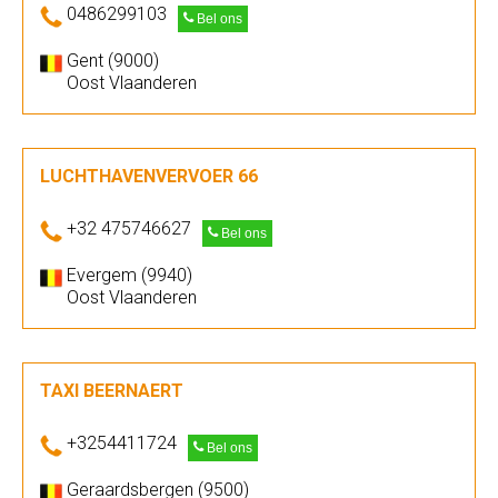
0486299103
Bel ons
Gent (9000)
Oost Vlaanderen
LUCHTHAVENVERVOER 66
+32 475746627
Bel ons
Evergem (9940)
Oost Vlaanderen
TAXI BEERNAERT
+3254411724
Bel ons
Geraardsbergen (9500)