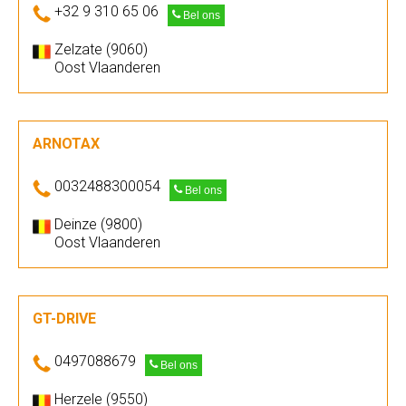
+32 9 310 65 06
Bel ons
Zelzate (9060)
Oost Vlaanderen
ARNOTAX
0032488300054
Bel ons
Deinze (9800)
Oost Vlaanderen
GT-DRIVE
0497088679
Bel ons
Herzele (9550)