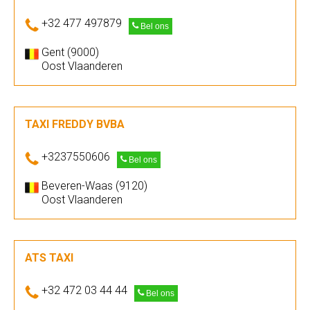
+32 477 497879
Bel ons
Gent (9000)
Oost Vlaanderen
TAXI FREDDY BVBA
+3237550606
Bel ons
Beveren-Waas (9120)
Oost Vlaanderen
ATS TAXI
+32 472 03 44 44
Bel ons