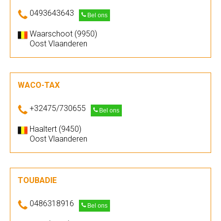
0493643643
Bel ons
Waarschoot (9950)
Oost Vlaanderen
WACO-TAX
+32475/730655
Bel ons
Haaltert (9450)
Oost Vlaanderen
TOUBADIE
0486318916
Bel ons