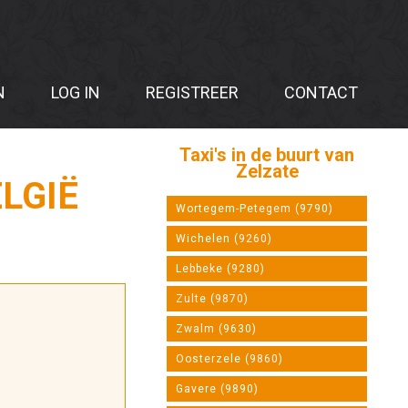
N
LOG IN
REGISTREER
CONTACT
Taxi's in de buurt van
Zelzate
ELGIË
Wortegem-Petegem (9790)
Wichelen (9260)
Lebbeke (9280)
Zulte (9870)
Zwalm (9630)
Oosterzele (9860)
Gavere (9890)