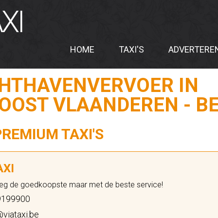
XI
HOME
TAXI'S
ADVERTERE
CHTHAVENVERVOER IN
- OOST VLAANDEREN - B
PREMIUM TAXI'S
AXI
eg de goedkoopste maar met de beste service!
199900
viataxi.be