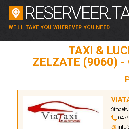
RESERVEER.TA
WE'LL TAKE YOU WHEREVER YOU NEED
TAXI & LU
ZELZATE (9060) 
VIAT
Simpelw
0479
info@