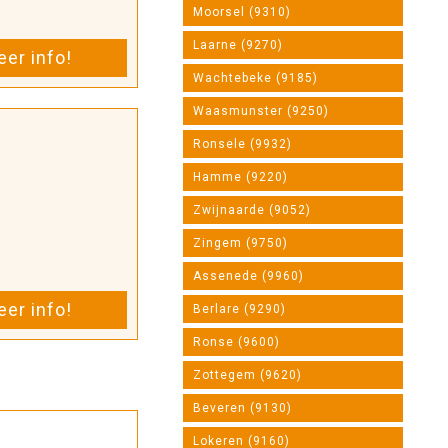
Moorsel (9310)
Laarne (9270)
er info!
Wachtebeke (9185)
Waasmunster (9250)
Ronsele (9932)
Hamme (9220)
Zwijnaarde (9052)
Zingem (9750)
Assenede (9960)
er info!
Berlare (9290)
Ronse (9600)
Zottegem (9620)
Beveren (9130)
Lokeren (9160)