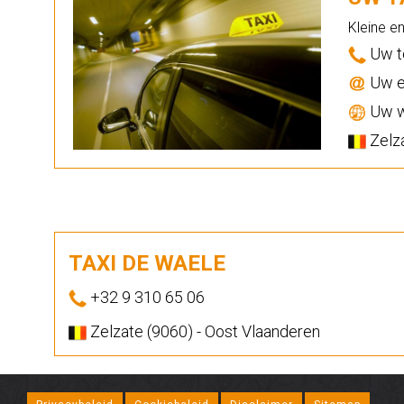
Kleine e
Uw t
Uw e
Uw w
Zelza
TAXI DE WAELE
+32 9 310 65 06
Zelzate (9060) - Oost Vlaanderen