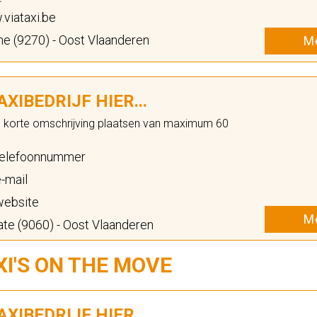
viataxi.be
e (9270) - Oost Vlaanderen
Me
XIBEDRIJF HIER...
n korte omschrijving plaatsen van maximum 60
elefoonnummer
-mail
ebsite
Me
te (9060) - Oost Vlaanderen
XI'S ON THE MOVE
XIBEDRIJF HIER...