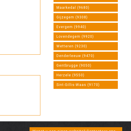
Maarkedal (9680)
Gijzegem (9308)
Evergem (9940)
Lovendegem (9920)
Wetteren (9230)
Denderleeuw (9470)
Gentbrugge (9050)
Herzele (9550)
Sint-Gillis-Waas (9170)