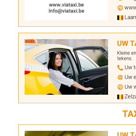
www.
Laarn
UW TA
Kleine e
tekens.
Uw t
Uw e
Uw w
Zelza
TA
UW TA