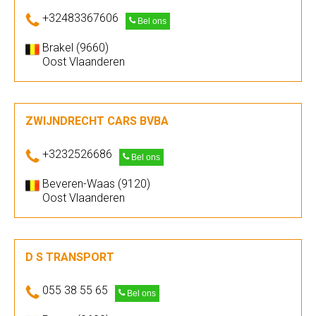
+32483367606
Bel ons
Brakel (9660)
Oost Vlaanderen
ZWIJNDRECHT CARS BVBA
+3232526686
Bel ons
Beveren-Waas (9120)
Oost Vlaanderen
D S TRANSPORT
055 38 55 65
Bel ons