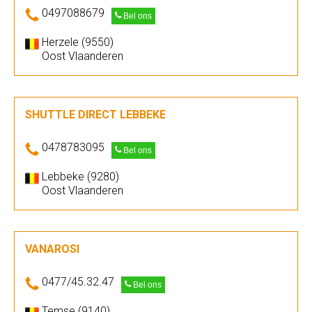
0497088679
Bel ons
Herzele (9550)
Oost Vlaanderen
SHUTTLE DIRECT LEBBEKE
0478783095
Bel ons
Lebbeke (9280)
Oost Vlaanderen
VANAROSI
0477/45.32.47
Bel ons
Temse (9140)