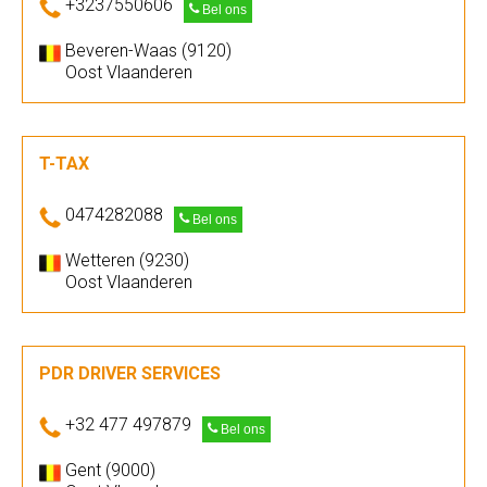
+3237550606
Bel ons
Beveren-Waas (9120)
Oost Vlaanderen
T-TAX
0474282088
Bel ons
Wetteren (9230)
Oost Vlaanderen
PDR DRIVER SERVICES
+32 477 497879
Bel ons
Gent (9000)