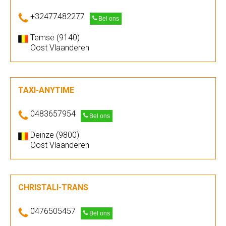
+32477482277
Bel ons
Temse (9140)
Oost Vlaanderen
TAXI-ANYTIME
0483657954
Bel ons
Deinze (9800)
Oost Vlaanderen
CHRISTALI-TRANS
0476505457
Bel ons