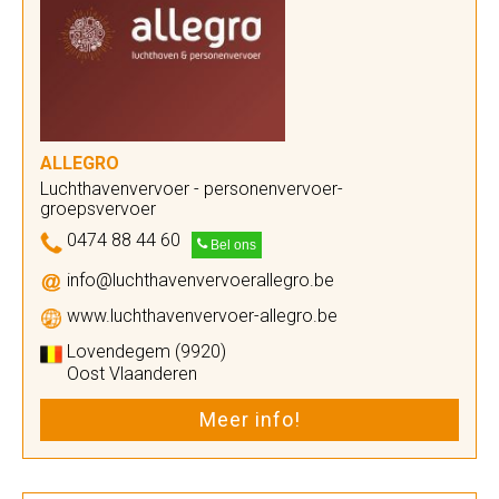
ALLEGRO
Luchthavenvervoer - personenvervoer-
groepsvervoer
0474 88 44 60
Bel ons
info@luchthavenvervoerallegro.be
www.luchthavenvervoer-allegro.be
Lovendegem (9920)
Oost Vlaanderen
Meer info!