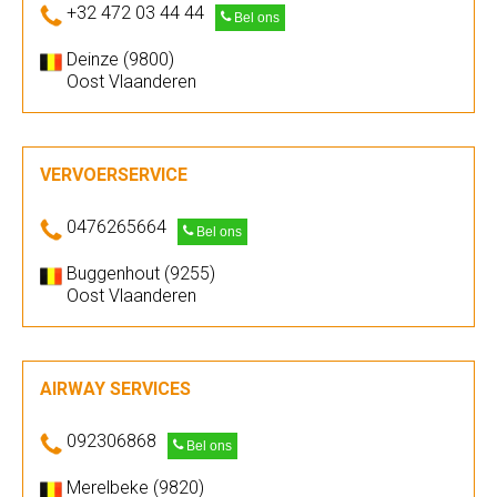
+32 472 03 44 44
Bel ons
Deinze (9800)
Oost Vlaanderen
VERVOERSERVICE
0476265664
Bel ons
Buggenhout (9255)
Oost Vlaanderen
AIRWAY SERVICES
092306868
Bel ons
Merelbeke (9820)