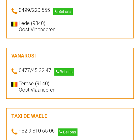
0499/220.555
Bel ons
Lede (9340)
Oost Vlaanderen
VANAROSI
0477/45.32.47
Bel ons
Temse (9140)
Oost Vlaanderen
TAXI DE WAELE
+32 9 310 65 06
Bel ons