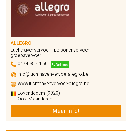
ALLEGRO
Luchthavenvervoer - personenvervoer-
groepsvervoer
0474 88 44 60
Bel ons
info@luchthavenvervoerallegro.be
www.luchthavenvervoer-allegro.be
Lovendegem (9920)
Oost Vlaanderen
Meer info!