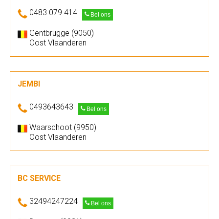
0483 079 414
Bel ons
Gentbrugge (9050)
Oost Vlaanderen
JEMBI
0493643643
Bel ons
Waarschoot (9950)
Oost Vlaanderen
BC SERVICE
32494247224
Bel ons