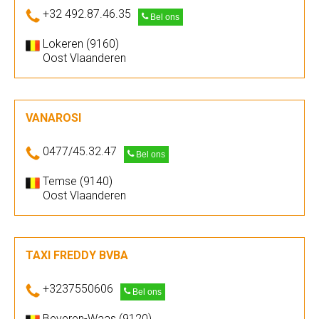
+32 492.87.46.35
Bel ons
Lokeren (9160)
Oost Vlaanderen
VANAROSI
0477/45.32.47
Bel ons
Temse (9140)
Oost Vlaanderen
TAXI FREDDY BVBA
+3237550606
Bel ons
Beveren-Waas (9120)