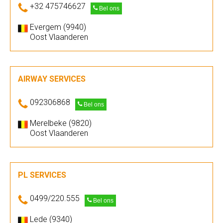
+32 475746627
Bel ons
Evergem (9940)
Oost Vlaanderen
AIRWAY SERVICES
092306868
Bel ons
Merelbeke (9820)
Oost Vlaanderen
PL SERVICES
0499/220.555
Bel ons
Lede (9340)