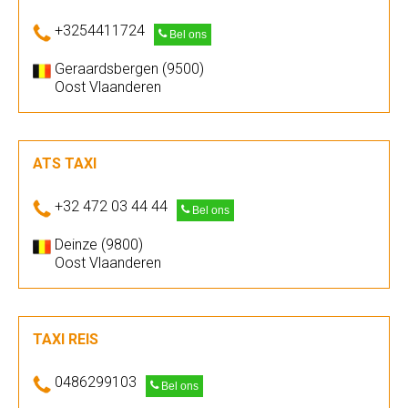
+3254411724
Bel ons
Geraardsbergen (9500)
Oost Vlaanderen
ATS TAXI
+32 472 03 44 44
Bel ons
Deinze (9800)
Oost Vlaanderen
TAXI REIS
0486299103
Bel ons