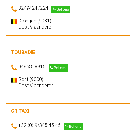
32494247224
Bel ons
Drongen (9031)
Oost Vlaanderen
TOUBADIE
0486318916
Bel ons
Gent (9000)
Oost Vlaanderen
CR TAXI
+32 (0) 9/345.45.45
Bel ons