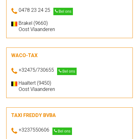
0478 23 24 25
Bel ons
Brakel (9660)
Oost Vlaanderen
WACO-TAX
+32475/730655
Bel ons
Haaltert (9450)
Oost Vlaanderen
TAXI FREDDY BVBA
+3237550606
Bel ons