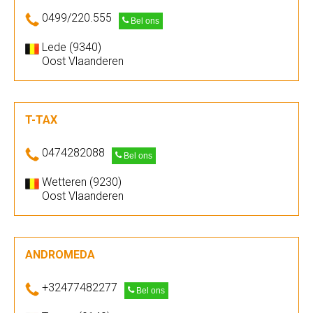
0499/220.555
Bel ons
Lede (9340)
Oost Vlaanderen
T-TAX
0474282088
Bel ons
Wetteren (9230)
Oost Vlaanderen
ANDROMEDA
+32477482277
Bel ons