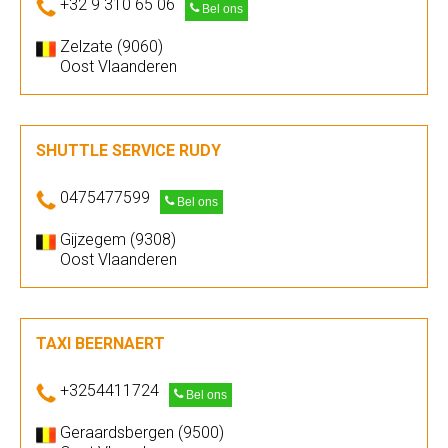
+32 9 310 65 06
Bel ons
Zelzate (9060)
Oost Vlaanderen
SHUTTLE SERVICE RUDY
0475477599
Bel ons
Gijzegem (9308)
Oost Vlaanderen
TAXI BEERNAERT
+3254411724
Bel ons
Geraardsbergen (9500)