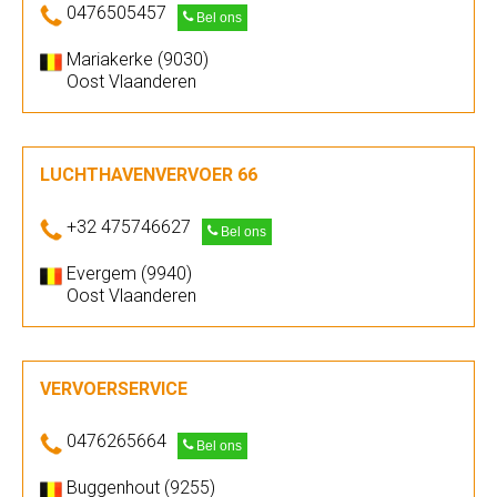
0476505457
Bel ons
Mariakerke (9030)
Oost Vlaanderen
LUCHTHAVENVERVOER 66
+32 475746627
Bel ons
Evergem (9940)
Oost Vlaanderen
VERVOERSERVICE
0476265664
Bel ons
Buggenhout (9255)