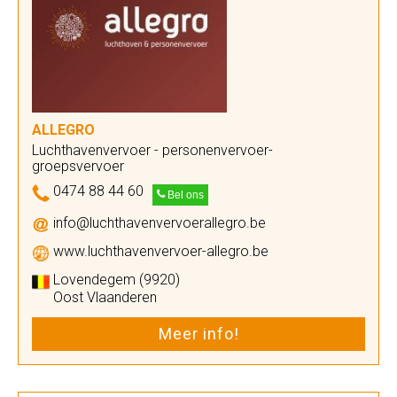
ALLEGRO
Luchthavenvervoer - personenvervoer-
groepsvervoer
0474 88 44 60
Bel ons
info@luchthavenvervoerallegro.be
www.luchthavenvervoer-allegro.be
Lovendegem (9920)
Oost Vlaanderen
Meer info!