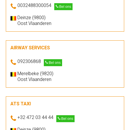
0032488300054
Bel ons
Deinze (9800)
Oost Vlaanderen
AIRWAY SERVICES
092306868
Bel ons
Merelbeke (9820)
Oost Vlaanderen
ATS TAXI
+32 472 03 44 44
Bel ons
Deinze (9800)