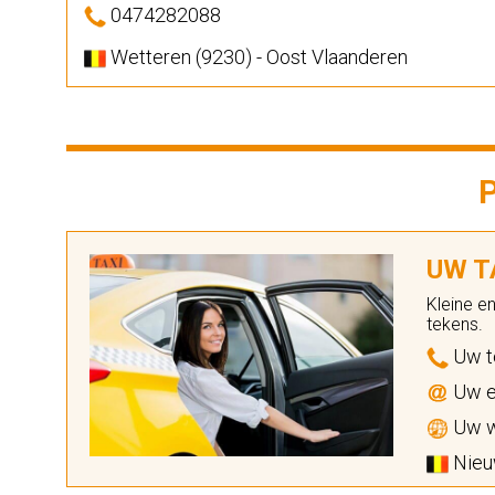
0474282088
Wetteren (9230) - Oost Vlaanderen
UW TA
Kleine e
tekens.
Uw t
Uw e
Uw w
Nieuw