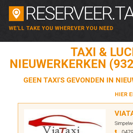
RESERVEER.TA
WE'LL TAKE YOU WHEREVER YOU NEED
TAXI & LU
NIEUWERKERKEN (932
GEEN TAXI'S GEVONDEN IN NIE
HIER 
VIAT
Simpelw
0479