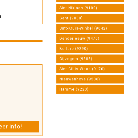
Sint-Niklaas (9100)
n
Gent (9000)
Sint-Kruis-Winkel (9042)
Denderleeuw (9470)
Berlare (9290)
Gijzegem (9308)
Sint-Gillis-Waas (9170)
Nieuwenhove (9506)
Hamme (9220)
er info!