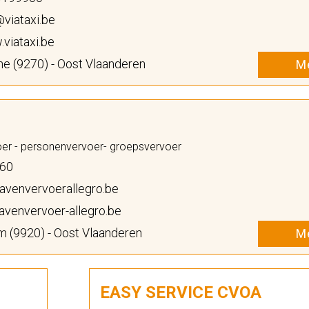
viataxi.be
viataxi.be
e (9270) - Oost Vlaanderen
Me
er - personenvervoer- groepsvervoer
 60
avenvervoerallegro.be
venvervoer-allegro.be
(9920) - Oost Vlaanderen
Me
EASY SERVICE CVOA