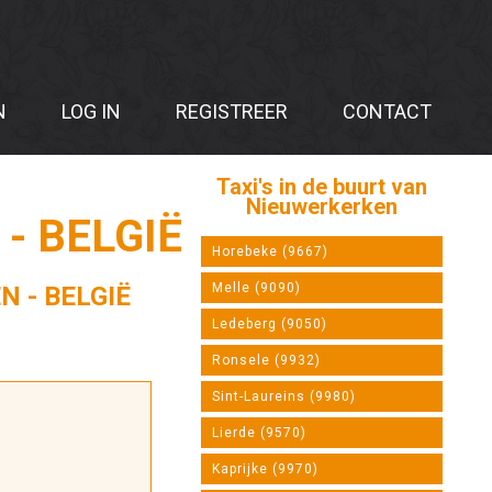
N
LOG IN
REGISTREER
CONTACT
Taxi's in de buurt van
Nieuwerkerken
- BELGIË
Horebeke (9667)
Melle (9090)
N - BELGIË
Ledeberg (9050)
Ronsele (9932)
Sint-Laureins (9980)
Lierde (9570)
Kaprijke (9970)