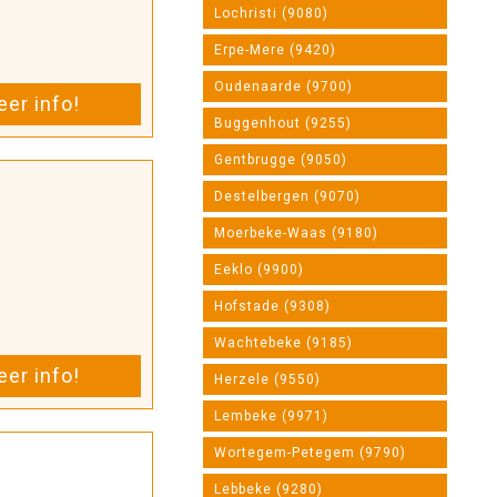
Lochristi (9080)
Erpe-Mere (9420)
Oudenaarde (9700)
er info!
Buggenhout (9255)
Gentbrugge (9050)
Destelbergen (9070)
Moerbeke-Waas (9180)
Eeklo (9900)
Hofstade (9308)
Wachtebeke (9185)
er info!
Herzele (9550)
Lembeke (9971)
Wortegem-Petegem (9790)
Lebbeke (9280)