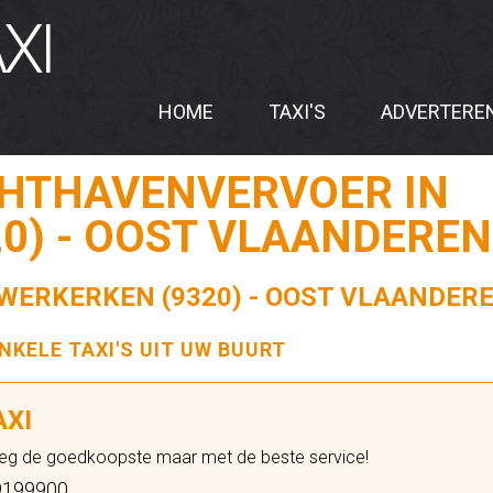
XI
HOME
TAXI'S
ADVERTERE
CHTHAVENVERVOER IN
0) - OOST VLAANDEREN 
UWERKERKEN (9320) - OOST VLAANDERE
ENKELE TAXI'S UIT UW BUURT
AXI
eg de goedkoopste maar met de beste service!
199900