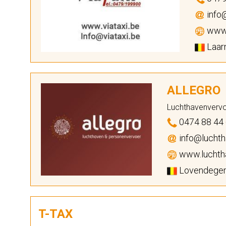
info@
www.
Laarn
ALLEGRO
Luchthavenvervo
0474 88 44
info@luchth
www.luchtha
Lovendegem 
T-TAX