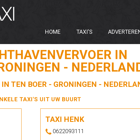
XI
HOME
TAXI'S
ADVERTERE
CHTHAVENVERVOER IN
GRONINGEN - NEDERLAN
 IN TEN BOER - GRONINGEN - NEDERLA
ENKELE TAXI'S UIT UW BUURT
TAXI HENK
0622093111