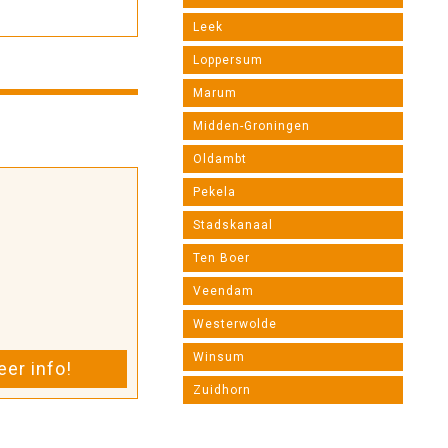
Leek
Loppersum
Marum
Midden-Groningen
Oldambt
Pekela
Stadskanaal
Ten Boer
Veendam
Westerwolde
Winsum
er info!
Zuidhorn