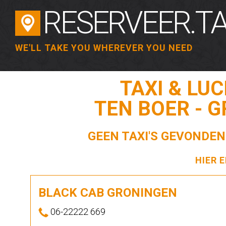
RESERVEER.TA
WE'LL TAKE YOU WHEREVER YOU NEED
TAXI & LU
TEN BOER - 
GEEN TAXI'S GEVONDEN
HIER 
BLACK CAB GRONINGEN
06-22222 669