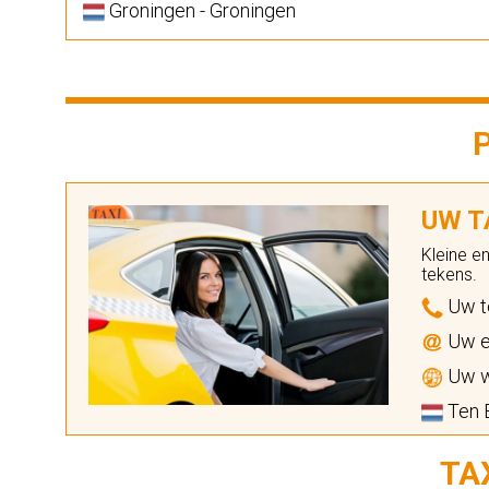
Groningen - Groningen
UW TA
Kleine e
tekens.
Uw t
Uw e
Uw w
Ten B
TA