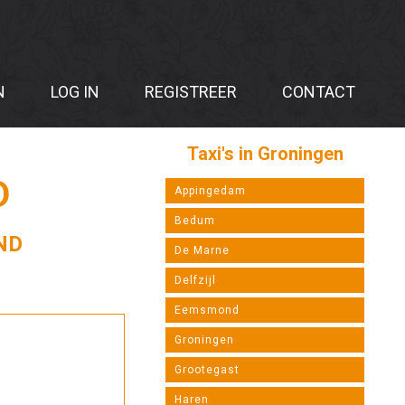
N
LOG IN
REGISTREER
CONTACT
Taxi's in Groningen
D
Appingedam
Bedum
ND
De Marne
Delfzijl
Eemsmond
Groningen
Grootegast
Haren