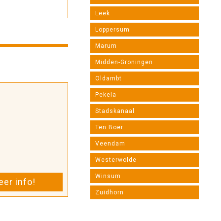
Leek
Loppersum
Marum
Midden-Groningen
Oldambt
Pekela
Stadskanaal
Ten Boer
Veendam
Westerwolde
Winsum
er info!
Zuidhorn