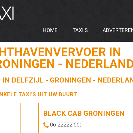
XI
HOME
TAXI'S
ADVERTERE
CHTHAVENVERVOER IN
GRONINGEN - NEDERLAN
 IN DELFZIJL - GRONINGEN - NEDERLA
ENKELE TAXI'S UIT UW BUURT
BLACK CAB GRONINGEN
06-22222 669