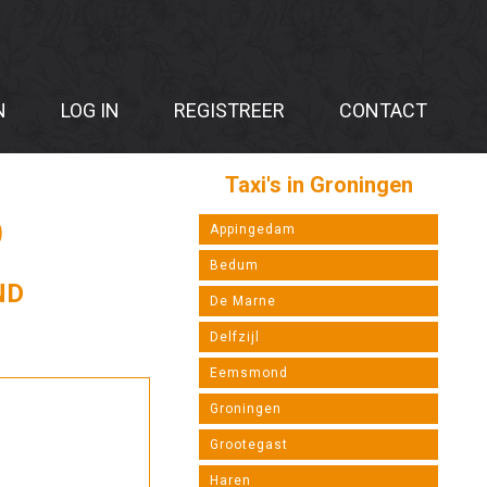
N
LOG IN
REGISTREER
CONTACT
Taxi's in Groningen
D
Appingedam
Bedum
ND
De Marne
Delfzijl
Eemsmond
Groningen
Grootegast
Haren