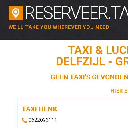
RESERVEER.TA
WE'LL TAKE YOU WHEREVER YOU NEED
TAXI & LU
DELFZIJL - 
GEEN TAXI'S GEVONDEN
HIER 
TAXI HENK
0622093111