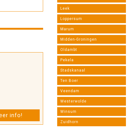
Leek
Loppersum
Marum
Midden-Groningen
Oldambt
Pekela
Stadskanaal
Ten Boer
Veendam
Westerwolde
Winsum
er info!
Zuidhorn