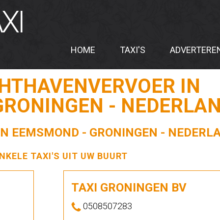
XI
HOME
TAXI'S
ADVERTERE
CHTHAVENVERVOER IN
GRONINGEN - NEDERLA
 IN EEMSMOND - GRONINGEN - NEDERL
ENKELE TAXI'S UIT UW BUURT
TAXI GRONINGEN BV
0508507283