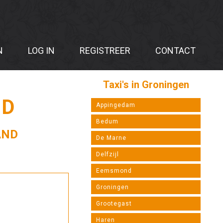
N
LOG IN
REGISTREER
CONTACT
Taxi's in Groningen
ND
Appingedam
Bedum
AND
De Marne
Delfzijl
Eemsmond
Groningen
Grootegast
Haren