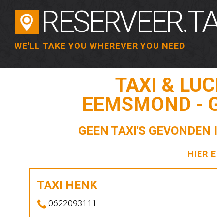
RESERVEER.TA
WE'LL TAKE YOU WHEREVER YOU NEED
TAXI & LU
EEMSMOND - 
GEEN TAXI'S GEVONDEN
HIER 
TAXI HENK
0622093111