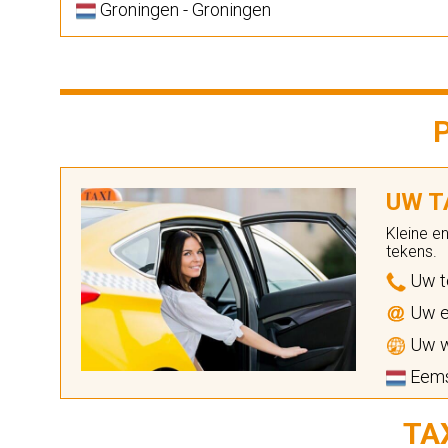
Groningen - Groningen
UW TA
Kleine e
tekens.
Uw t
Uw e
Uw w
Eems
TA