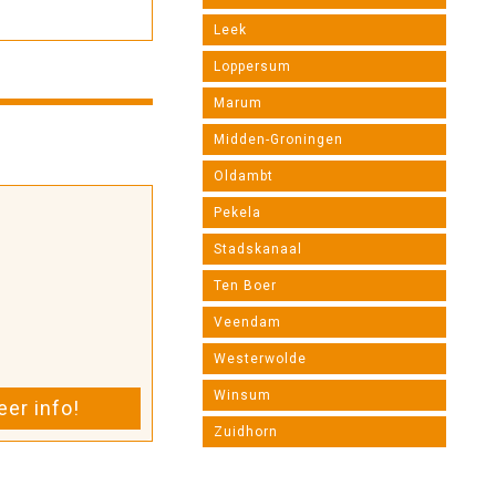
Leek
Loppersum
Marum
Midden-Groningen
Oldambt
Pekela
Stadskanaal
Ten Boer
Veendam
Westerwolde
Winsum
er info!
Zuidhorn