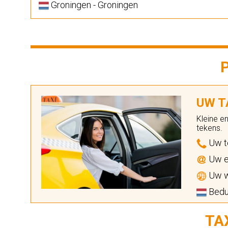
Groningen - Groningen
UW TA
Kleine e
tekens.
Uw t
Uw e
Uw w
Bedu
TA