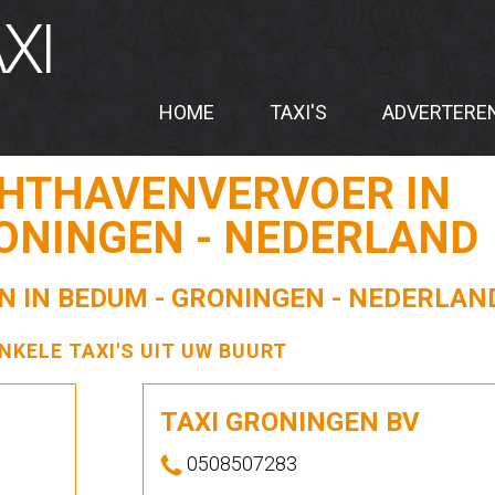
XI
HOME
TAXI'S
ADVERTERE
CHTHAVENVERVOER IN
ONINGEN - NEDERLAND
N IN BEDUM - GRONINGEN - NEDERLAN
ENKELE TAXI'S UIT UW BUURT
TAXI GRONINGEN BV
0508507283