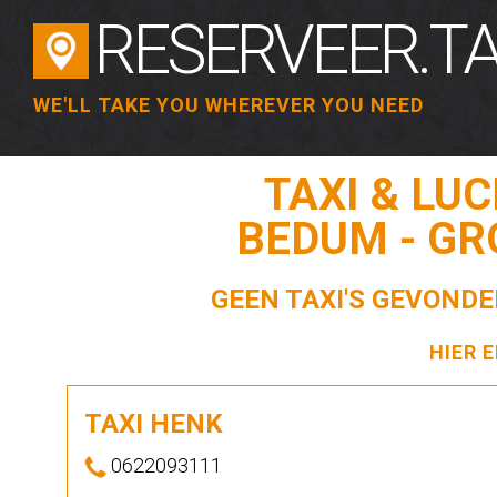
RESERVEER.TA
WE'LL TAKE YOU WHEREVER YOU NEED
TAXI & LU
BEDUM - GR
GEEN TAXI'S GEVONDE
HIER 
TAXI HENK
0622093111