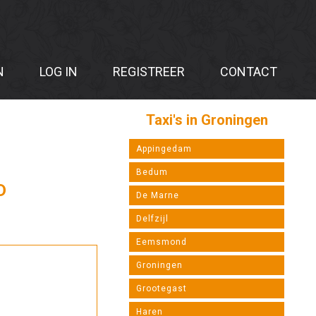
N
LOG IN
REGISTREER
CONTACT
Taxi's in Groningen
Appingedam
Bedum
D
De Marne
Delfzijl
Eemsmond
Groningen
Grootegast
Haren