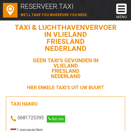
RESERVEER.TAXI
WE'LL TAKE YOU WHEREVER YOU NEED
TAXI & LUCHTHAVENVERVOER
IN VLIELAND
FRIESLAND
NEDERLAND
GEEN TAXI'S GEVONDEN IN
VLIELAND
FRIESLAND
NEDERLAND
HIER ENKELE TAXI'S UIT UW BUURT
TAXI HAKRO
0681725395
Bel ons
Leeuwarden