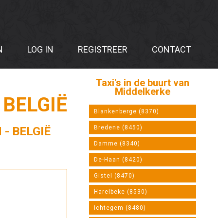
N
LOG IN
REGISTREER
CONTACT
Taxi's in de buurt van
Middelkerke
 BELGIË
Blankenberge (8370)
Bredene (8450)
- BELGIË
Damme (8340)
De-Haan (8420)
Gistel (8470)
Harelbeke (8530)
Ichtegem (8480)