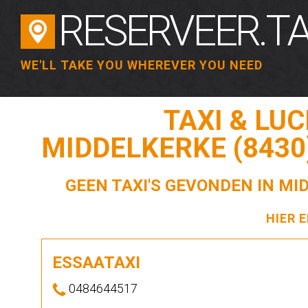
RESERVEER.TA
WE'LL TAKE YOU WHEREVER YOU NEED
TAXI & LU
MIDDELKERKE (8430
GEEN TAXI'S GEVONDEN IN MI
HIER 
ESSAATAXI
0484644517