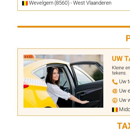
Wevelgem (8560) - West Vlaanderen
UW TA
Kleine e
tekens.
Uw t
Uw e
Uw w
Midde
TA