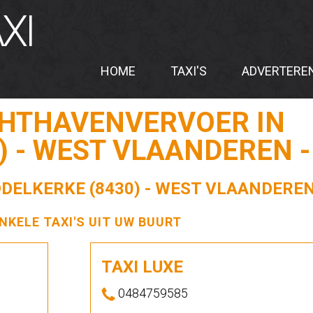
XI
HOME
TAXI'S
ADVERTERE
CHTHAVENVERVOER IN
) - WEST VLAANDEREN -
DDELKERKE (8430) - WEST VLAANDEREN 
ENKELE TAXI'S UIT UW BUURT
TAXI LUXE
0484759585