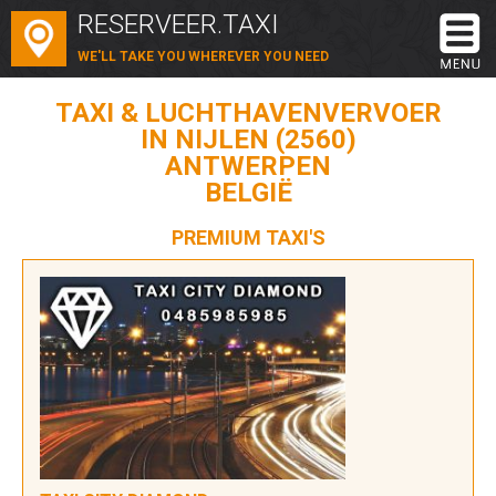
RESERVEER.TAXI
WE'LL TAKE YOU WHEREVER YOU NEED
TAXI & LUCHTHAVENVERVOER
IN NIJLEN (2560)
ANTWERPEN
BELGIË
PREMIUM TAXI'S