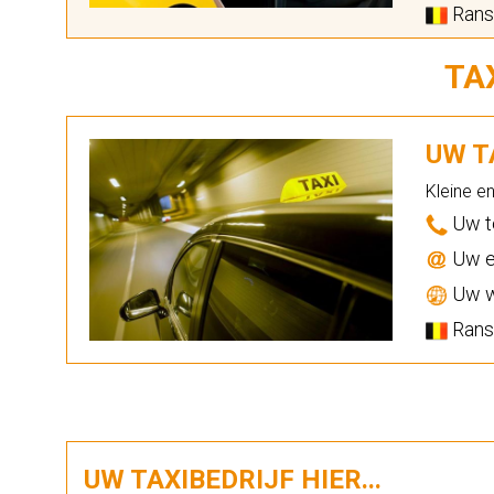
Ranst
TA
UW TA
Kleine e
Uw t
Uw e
Uw w
Ranst
UW TAXIBEDRIJF HIER...