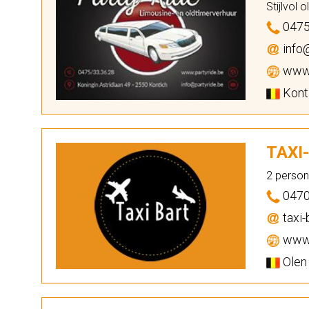
Stijlvol 
0475
info@
www.
Konti
TAXI
2 person
0470
taxi-
www.
Olen 