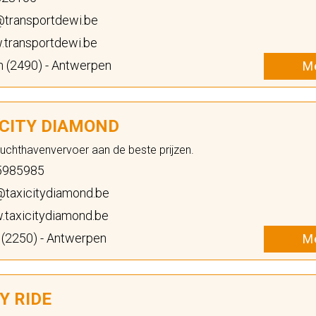
@transportdewi.be
transportdewi.be
 (2490) - Antwerpen
Me
 CITY DIAMOND
Luchthavenvervoer aan de beste prijzen.
5985985
@taxicitydiamond.be
taxicitydiamond.be
 (2250) - Antwerpen
Me
Y RIDE