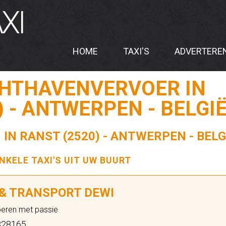
XI
HOME
TAXI'S
ADVERTERE
CHTHAVENVERVOER IN
) - ANTWERPEN - BELGI
 IN RANST (2520) - ANTWERPEN - BELG
ENKELE TAXI'S UIT UW BUURT
 & TRANSPORT DEWI
oeren met passie
28165