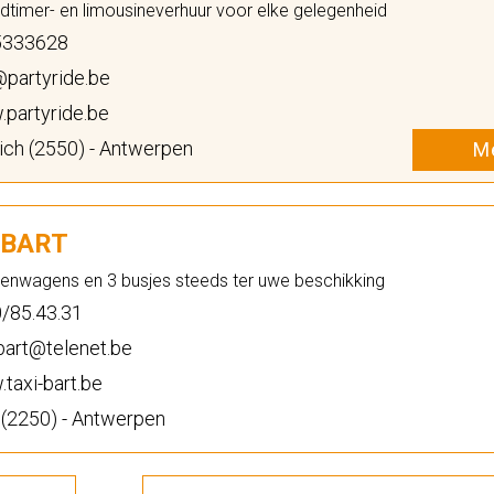
oldtimer- en limousineverhuur voor elke gelegenheid
333628
partyride.be
partyride.be
ch (2550) - Antwerpen
Me
-BART
enwagens en 3 busjes steeds ter uwe beschikking
/85.43.31
bart@telenet.be
taxi-bart.be
(2250) - Antwerpen