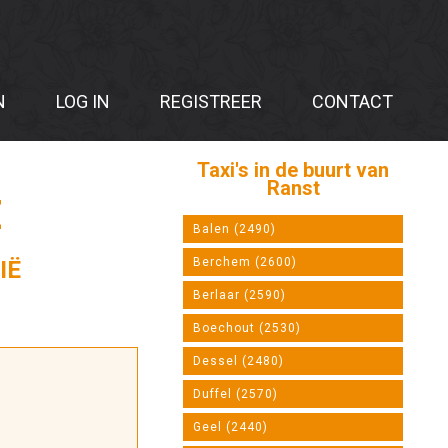
N
LOG IN
REGISTREER
CONTACT
Taxi's in de buurt van
Ranst
Ë
Balen (2490)
Berchem (2600)
IË
Berlaar (2590)
Boechout (2530)
Dessel (2480)
Duffel (2570)
Geel (2440)