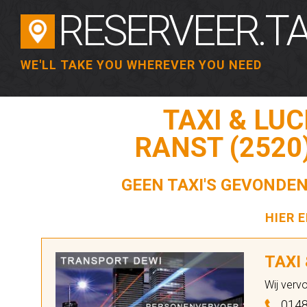
RESERVEER.TA
WE'LL TAKE YOU WHEREVER YOU NEED
TAXI & LU
RANST (2520
GEEN TAXI'S GEVONDEN
HIER 
TAXI
Wij verv
0148