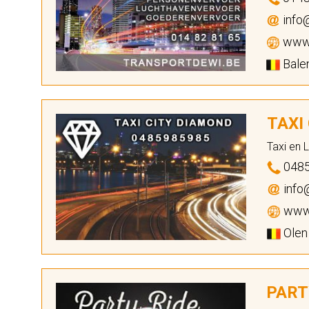
info
www.
Balen
TAXI
Taxi en 
048
info
www.
Olen
PART