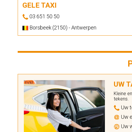
GELE TAXI
03 651 50 50
Borsbeek (2150) - Antwerpen
UW TA
Kleine e
tekens.
Uw t
Uw e
Uw w