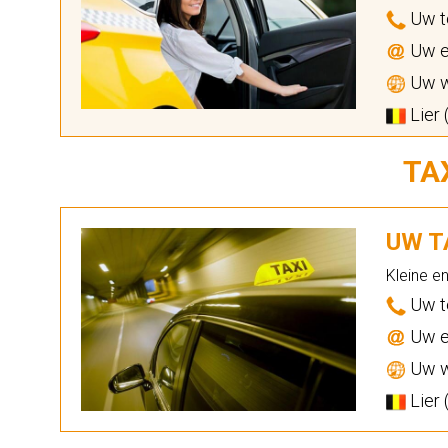
Uw t
Uw e
Uw w
Lier 
TA
UW TA
Kleine e
Uw t
Uw e
Uw w
Lier 