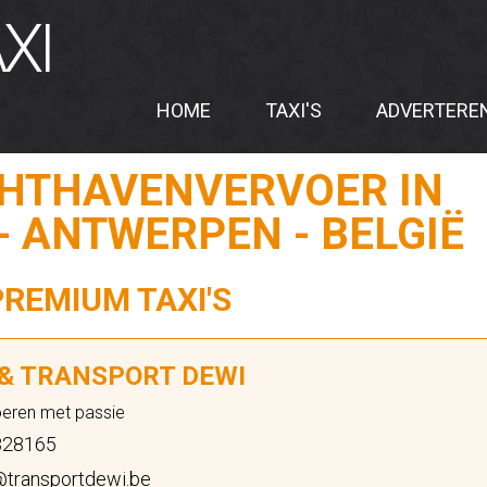
XI
HOME
TAXI'S
ADVERTERE
CHTHAVENVERVOER IN
 - ANTWERPEN - BELGIË
PREMIUM TAXI'S
 & TRANSPORT DEWI
oeren met passie
28165
@transportdewi.be