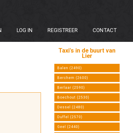
N
LOG IN
REGISTREER
CONTACT
Taxi's in de buurt van
Lier
Balen (2490)
Berchem (2600)
Berlaar (2590)
Boechout (2530)
Dessel (2480)
Duffel (2570)
Geel (2440)