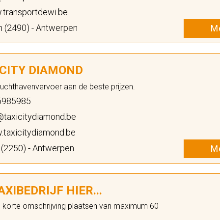
transportdewi.be
 (2490) - Antwerpen
Me
 CITY DIAMOND
Luchthavenvervoer aan de beste prijzen.
5985985
@taxicitydiamond.be
taxicitydiamond.be
 (2250) - Antwerpen
Me
XIBEDRIJF HIER...
n korte omschrijving plaatsen van maximum 60