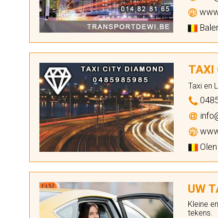
www.
Balen
TAXI
Taxi en 
048
info
www.
Olen
UW TA
Kleine e
tekens.