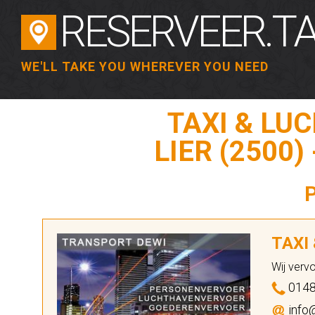
RESERVEER.TA
WE'LL TAKE YOU WHEREVER YOU NEED
TAXI & LU
LIER (2500)
TAXI
Wij verv
0148
info