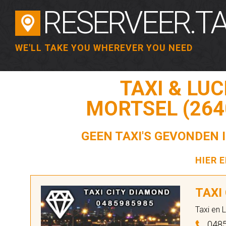
RESERVEER.TA
WE'LL TAKE YOU WHEREVER YOU NEED
TAXI & LU
MORTSEL (264
GEEN TAXI'S GEVONDEN 
HIER 
TAXI
Taxi en 
048