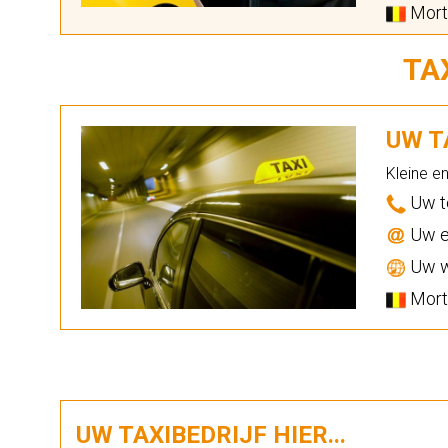
Morts
TA
UW TA
Kleine e
Uw t
Uw e
Uw w
Morts
UW TAXIBEDRIJF HIER...