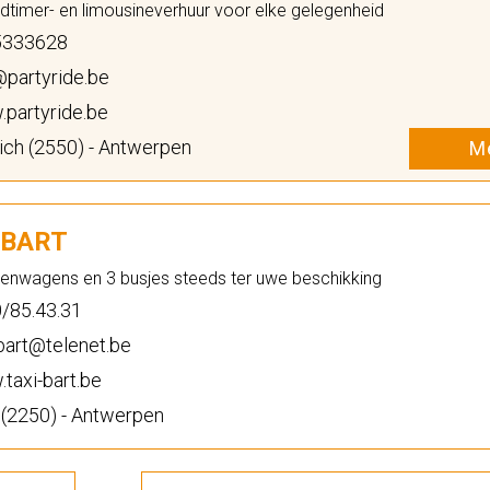
oldtimer- en limousineverhuur voor elke gelegenheid
333628
partyride.be
partyride.be
ch (2550) - Antwerpen
Me
-BART
enwagens en 3 busjes steeds ter uwe beschikking
/85.43.31
bart@telenet.be
taxi-bart.be
(2250) - Antwerpen