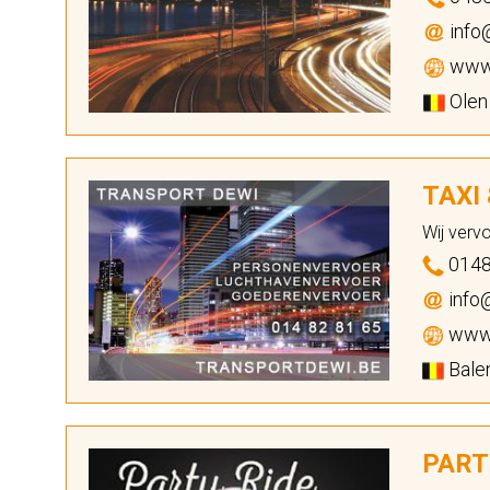
info
www.
Olen
TAXI
Wij verv
0148
info
www.
Balen
PART