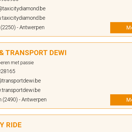
@taxicitydiamond.be
taxicitydiamond.be
 (2250) - Antwerpen
Me
 & TRANSPORT DEWI
oeren met passie
28165
@transportdewi.be
transportdewi.be
 (2490) - Antwerpen
Me
Y RIDE