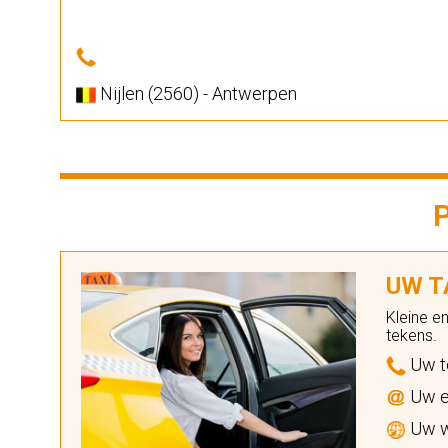
Nijlen (2560) - Antwerpen
UW TA
Kleine e
tekens.
Uw t
Uw e
Uw w