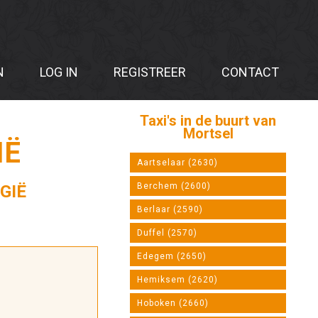
N
LOG IN
REGISTREER
CONTACT
Taxi's in de buurt van
Mortsel
IË
Aartselaar (2630)
Berchem (2600)
GIË
Berlaar (2590)
Duffel (2570)
Edegem (2650)
Hemiksem (2620)
Hoboken (2660)