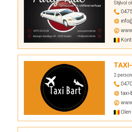
Stijlvol 
0475
info@
www.
Konti
TAXI
2 person
0470
taxi-
www.
Olen 