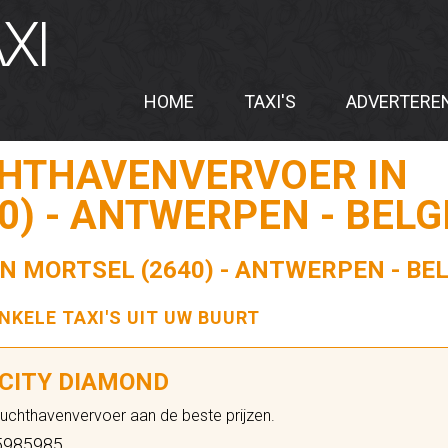
XI
HOME
TAXI'S
ADVERTERE
CHTHAVENVERVOER IN
0) - ANTWERPEN - BELG
IN MORTSEL (2640) - ANTWERPEN - BEL
ENKELE TAXI'S UIT UW BUURT
 CITY DIAMOND
Luchthavenvervoer aan de beste prijzen.
5985985