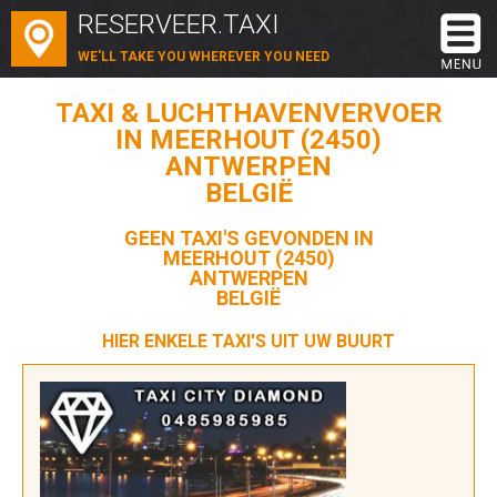
RESERVEER.TAXI
WE'LL TAKE YOU WHEREVER YOU NEED
TAXI & LUCHTHAVENVERVOER
IN MEERHOUT (2450)
ANTWERPEN
BELGIË
GEEN TAXI'S GEVONDEN IN
MEERHOUT (2450)
ANTWERPEN
BELGIË
HIER ENKELE TAXI'S UIT UW BUURT