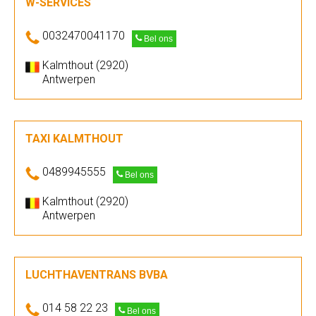
W-SERVICES
0032470041170
Bel ons
Kalmthout (2920)
Antwerpen
TAXI KALMTHOUT
0489945555
Bel ons
Kalmthout (2920)
Antwerpen
LUCHTHAVENTRANS BVBA
014 58 22 23
Bel ons