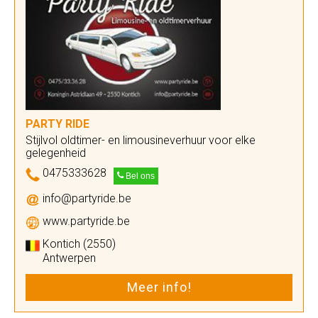
PARTY RIDE
Stijlvol oldtimer- en limousineverhuur voor elke
gelegenheid
0475333628
Bel ons
info@partyride.be
www.partyride.be
Kontich (2550)
Antwerpen
Meer info!