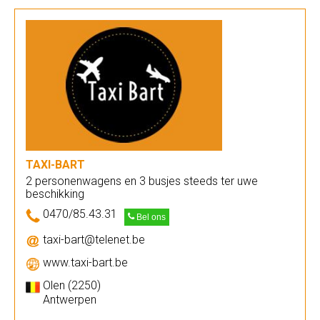
TAXI-BART
2 personenwagens en 3 busjes steeds ter uwe
beschikking
0470/85.43.31
Bel ons
taxi-bart@telenet.be
www.taxi-bart.be
Olen (2250)
Antwerpen