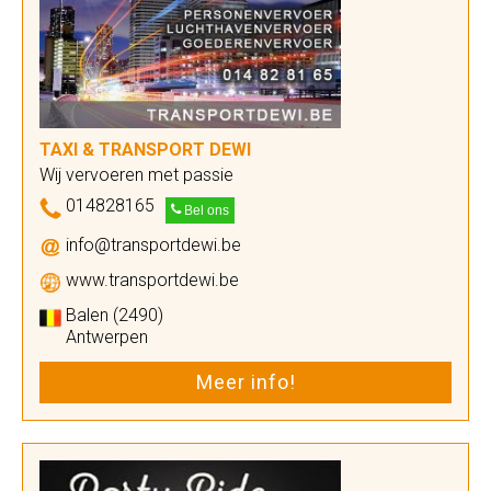
TAXI & TRANSPORT DEWI
Wij vervoeren met passie
014828165
Bel ons
info@transportdewi.be
www.transportdewi.be
Balen (2490)
Antwerpen
Meer info!