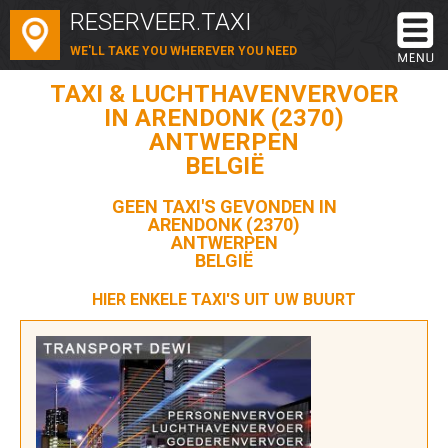
RESERVEER.TAXI
WE'LL TAKE YOU WHEREVER YOU NEED
TAXI & LUCHTHAVENVERVOER
IN ARENDONK (2370)
ANTWERPEN
BELGIË
GEEN TAXI'S GEVONDEN IN
ARENDONK (2370)
ANTWERPEN
BELGIË
HIER ENKELE TAXI'S UIT UW BUURT