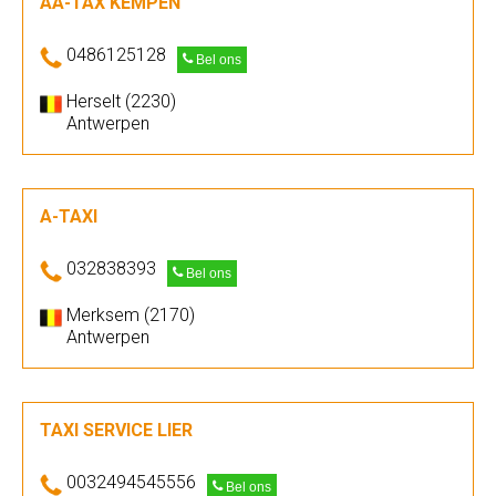
AA-TAX KEMPEN
0486125128
Bel ons
Herselt (2230)
Antwerpen
A-TAXI
032838393
Bel ons
Merksem (2170)
Antwerpen
TAXI SERVICE LIER
0032494545556
Bel ons