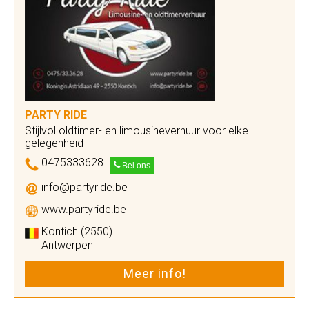
PARTY RIDE
Stijlvol oldtimer- en limousineverhuur voor elke
gelegenheid
0475333628
Bel ons
info@partyride.be
www.partyride.be
Kontich (2550)
Antwerpen
Meer info!