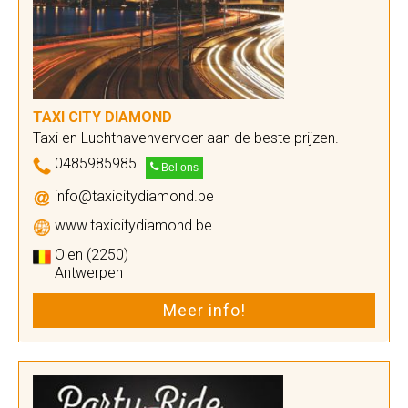
TAXI CITY DIAMOND
Taxi en Luchthavenvervoer aan de beste prijzen.
0485985985
Bel ons
info@taxicitydiamond.be
www.taxicitydiamond.be
Olen (2250)
Antwerpen
Meer info!