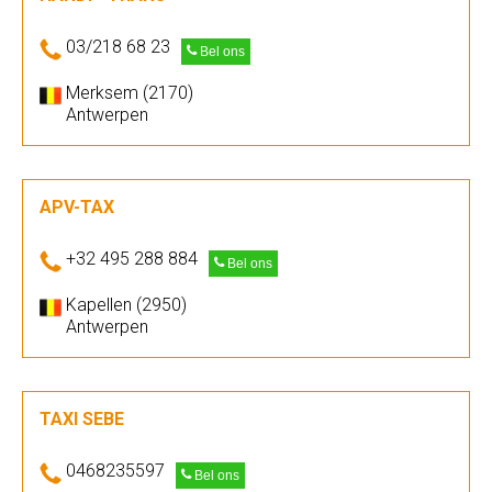
03/218 68 23
Bel ons
Merksem (2170)
Antwerpen
APV-TAX
+32 495 288 884
Bel ons
Kapellen (2950)
Antwerpen
TAXI SEBE
0468235597
Bel ons