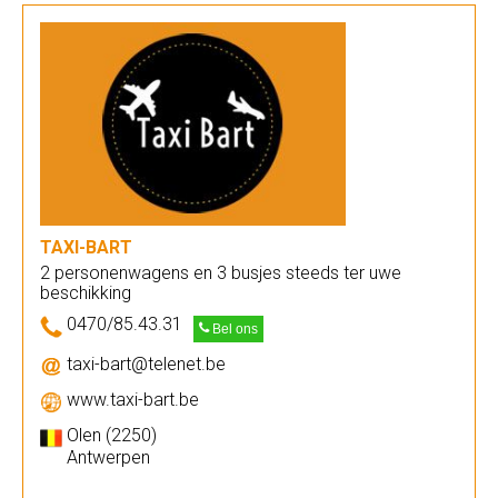
TAXI-BART
2 personenwagens en 3 busjes steeds ter uwe
beschikking
0470/85.43.31
Bel ons
taxi-bart@telenet.be
www.taxi-bart.be
Olen (2250)
Antwerpen