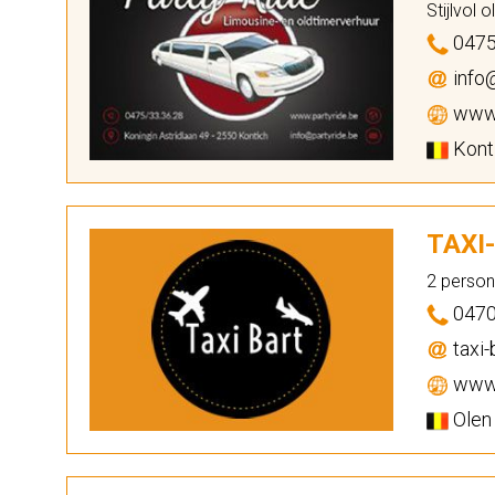
Stijlvol 
0475
info@
www.
Konti
TAXI
2 person
0470
taxi-
www.
Olen 