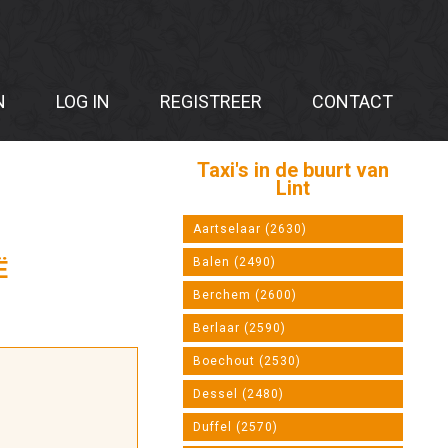
N
LOG IN
REGISTREER
CONTACT
Taxi's in de buurt van
Lint
Aartselaar (2630)
Balen (2490)
Ë
Berchem (2600)
Berlaar (2590)
Boechout (2530)
Dessel (2480)
Duffel (2570)