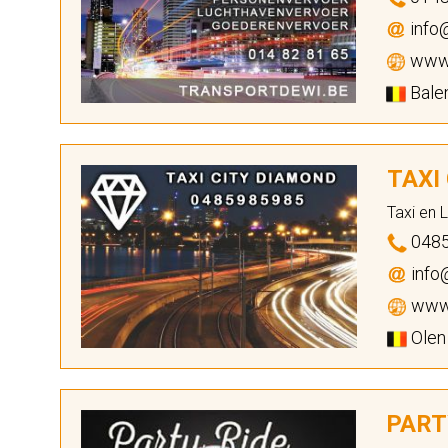
info
www.
Balen
TAXI
Taxi en 
048
info
www.
Olen
PART