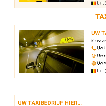
Lint 
TA
UW TA
Kleine e
Uw t
Uw e
Uw w
Lint 
UW TAXIBEDRIJF HIER...