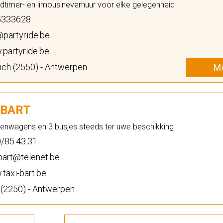
oldtimer- en limousineverhuur voor elke gelegenheid
333628
partyride.be
partyride.be
ch (2550) - Antwerpen
Me
-BART
enwagens en 3 busjes steeds ter uwe beschikking
/85.43.31
bart@telenet.be
taxi-bart.be
(2250) - Antwerpen