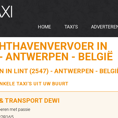
XI
HOME
TAXI'S
ADVERTERE
CHTHAVENVERVOER IN
 - ANTWERPEN - BELGIË
 IN LINT (2547) - ANTWERPEN - BELGI
ENKELE TAXI'S UIT UW BUURT
 & TRANSPORT DEWI
oeren met passie
28165