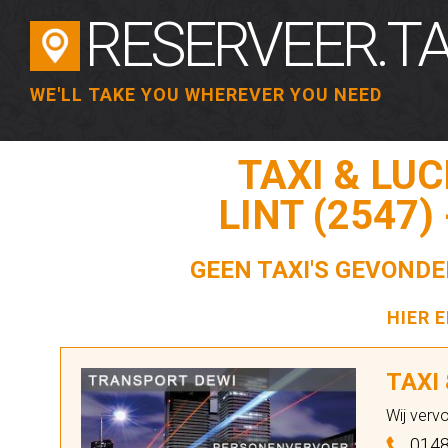
RESERVEER.TA
WE'LL TAKE YOU WHEREVER YOU NEED
TAXI & LU
LINT (2547)
GEEN TAXI'S GEVONDEN
HIER 
TAXI
Wij verv
0148