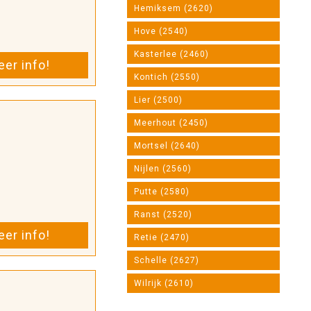
Hemiksem (2620)
Hove (2540)
Kasterlee (2460)
er info!
Kontich (2550)
Lier (2500)
Meerhout (2450)
Mortsel (2640)
Nijlen (2560)
Putte (2580)
Ranst (2520)
er info!
Retie (2470)
Schelle (2627)
Wilrijk (2610)