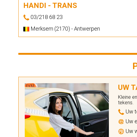
HANDI - TRANS
03/218 68 23
Merksem (2170) - Antwerpen
UW TA
Kleine e
tekens.
Uw t
Uw e
Uw w