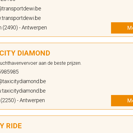
@transportdewi.be
transportdewi.be
 (2490) - Antwerpen
Me
 CITY DIAMOND
Luchthavenvervoer aan de beste prijzen.
5985985
@taxicitydiamond.be
taxicitydiamond.be
 (2250) - Antwerpen
Me
Y RIDE