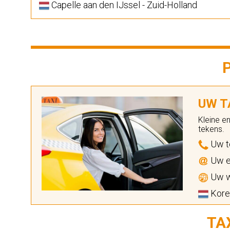
Capelle aan den IJssel - Zuid-Holland
UW TA
Kleine e
tekens.
Uw t
Uw e
Uw w
Koren
TA