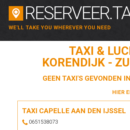
RESERVEER.TA
WE'LL TAKE YOU WHEREVER YOU NEED
TAXI & LU
KORENDIJK - Z
GEEN TAXI'S GEVONDEN I
HIER 
TAXI CAPELLE AAN DEN IJSSEL
0651538073