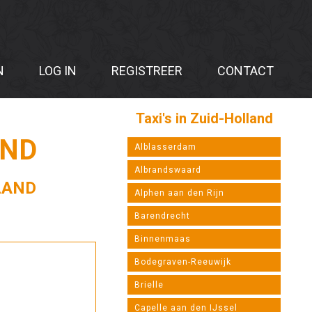
N
LOG IN
REGISTREER
CONTACT
Taxi's in Zuid-Holland
AND
Alblasserdam
Albrandswaard
LAND
Alphen aan den Rijn
Barendrecht
Binnenmaas
Bodegraven-Reeuwijk
Brielle
Capelle aan den IJssel