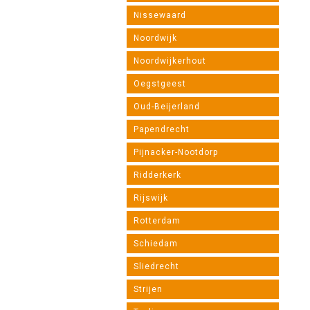
Nissewaard
Noordwijk
Noordwijkerhout
Oegstgeest
Oud-Beijerland
Papendrecht
Pijnacker-Nootdorp
Ridderkerk
Rijswijk
Rotterdam
Schiedam
Sliedrecht
Strijen