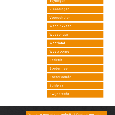
Teylingen
Vlaardingen
Voorschoten
Waddinxveen
Wassenaar
Westland
Westvoorne
Zederik
Zoetermeer
Zoeterwoude
Zuidplas
Zwijndrecht
Wenst u een eigen website? Contacteer ons...