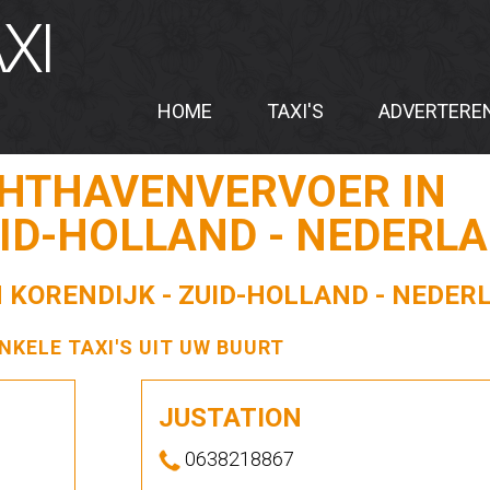
XI
HOME
TAXI'S
ADVERTERE
CHTHAVENVERVOER IN
UID-HOLLAND - NEDERL
N KORENDIJK - ZUID-HOLLAND - NEDER
ENKELE TAXI'S UIT UW BUURT
JUSTATION
0638218867