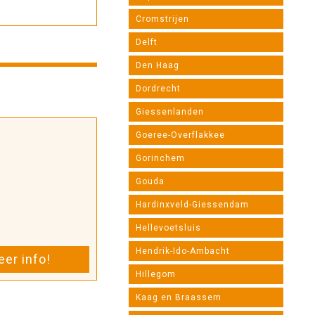
Cromstrijen
Delft
Den Haag
Dordrecht
Giessenlanden
Goeree-Overflakkee
Gorinchem
Gouda
Hardinxveld-Giessendam
Hellevoetsluis
Hendrik-Ido-Ambacht
er info!
Hillegom
Kaag en Braassem