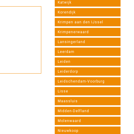
Katwijk
Korendijk
Krimpen aan den IJssel
Krimpenerwaard
Lansingerland
Leerdam
Leiden
Leiderdorp
Leidschendam-Voorburg
Lisse
Maassluis
Midden-Delfland
Molenwaard
Nieuwkoop