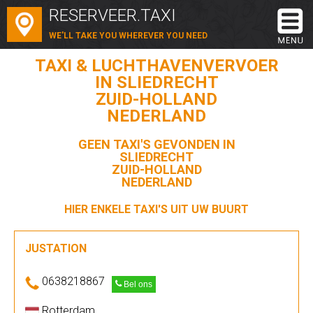
RESERVEER.TAXI
WE'LL TAKE YOU WHEREVER YOU NEED
TAXI & LUCHTHAVENVERVOER
IN SLIEDRECHT
ZUID-HOLLAND
NEDERLAND
GEEN TAXI'S GEVONDEN IN
SLIEDRECHT
ZUID-HOLLAND
NEDERLAND
HIER ENKELE TAXI'S UIT UW BUURT
JUSTATION
0638218867
Bel ons
Rotterdam