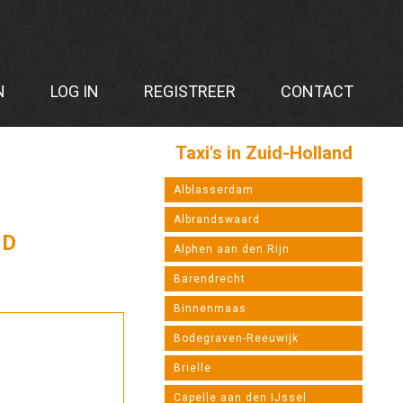
N
LOG IN
REGISTREER
CONTACT
Taxi's in Zuid-Holland
Alblasserdam
Albrandswaard
ND
Alphen aan den Rijn
Barendrecht
Binnenmaas
Bodegraven-Reeuwijk
Brielle
Capelle aan den IJssel