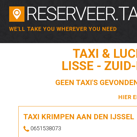
RESERVEER.TA
WE'LL TAKE YOU WHEREVER YOU NEED
TAXI & LU
LISSE - ZUI
GEEN TAXI'S GEVONDEN
HIER 
TAXI KRIMPEN AAN DEN IJSSEL
0651538073