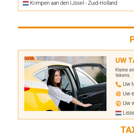
Krimpen aan den IJssel - Zuid-Holland
UW TA
Kleine e
tekens.
Uw t
Uw e
Uw w
Lisse
TA