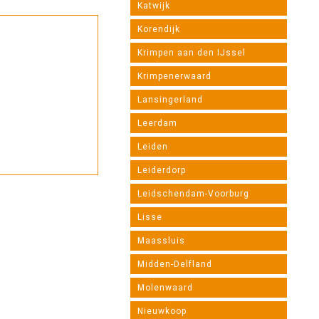
Katwijk
Korendijk
Krimpen aan den IJssel
Krimpenerwaard
Lansingerland
Leerdam
Leiden
Leiderdorp
Leidschendam-Voorburg
Lisse
Maassluis
Midden-Delfland
Molenwaard
Nieuwkoop