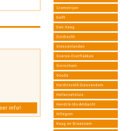
Cromstrijen
Delft
Den Haag
Dordrecht
Giessenlanden
Goeree-Overflakkee
Gorinchem
Gouda
Hardinxveld-Giessendam
Hellevoetsluis
Hendrik-Ido-Ambacht
er info!
Hillegom
Kaag en Braassem