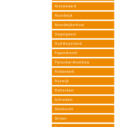
Nissewaard
Noordwijk
Noordwijkerhout
Oegstgeest
Oud-Beijerland
Papendrecht
Pijnacker-Nootdorp
Ridderkerk
Rijswijk
Rotterdam
Schiedam
Sliedrecht
Strijen