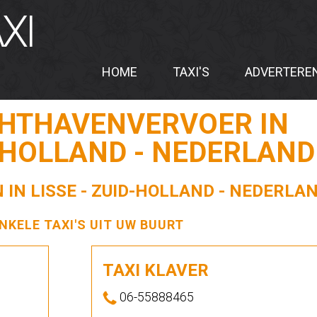
XI
HOME
TAXI'S
ADVERTERE
CHTHAVENVERVOER IN
D-HOLLAND - NEDERLAND
 IN LISSE - ZUID-HOLLAND - NEDERLA
ENKELE TAXI'S UIT UW BUURT
TAXI KLAVER
06-55888465