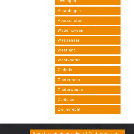
Teylingen
Vlaardingen
Voorschoten
Waddinxveen
Wassenaar
Westland
Westvoorne
Zederik
Zoetermeer
Zoeterwoude
Zuidplas
Zwijndrecht
Wenst u een eigen website? Contacteer ons...