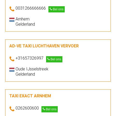
0031266666666
Bel ons
Arnhem
Gelderland
AD-VE TAXI LUCHTHAVEN VERVOER
+31657326997
Bel ons
Oude IJsselstreek
Gelderland
TAXI EXACT ARNHEM
0262600600
Bel ons