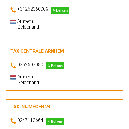
+31262060009
Bel ons
Arnhem
Gelderland
TAXICENTRALE ARNHEM
0262607080
Bel ons
Arnhem
Gelderland
TAXI NIJMEGEN 24
0247113664
Bel ons