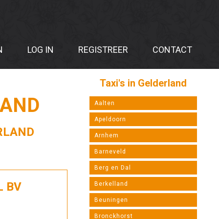
N
LOG IN
REGISTREER
CONTACT
Taxi's in Gelderland
LAND
Aalten
Apeldoorn
ERLAND
Arnhem
Barneveld
Berg en Dal
L BV
Berkelland
Beuningen
Bronckhorst