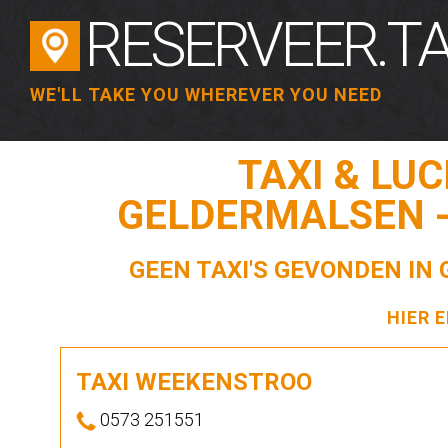
RESERVEER.TA
WE'LL TAKE YOU WHEREVER YOU NEED
TAXI & LU
GELDERMALSEN -
GEEN TAXI'S GEVONDEN IN
HIER 
TAXI WEEKENSTROO
0573 251551