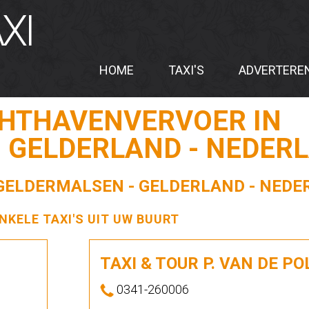
XI
HOME
TAXI'S
ADVERTERE
CHTHAVENVERVOER IN
 GELDERLAND - NEDER
 GELDERMALSEN - GELDERLAND - NED
ENKELE TAXI'S UIT UW BUURT
TAXI & TOUR P. VAN DE PO
0341-260006