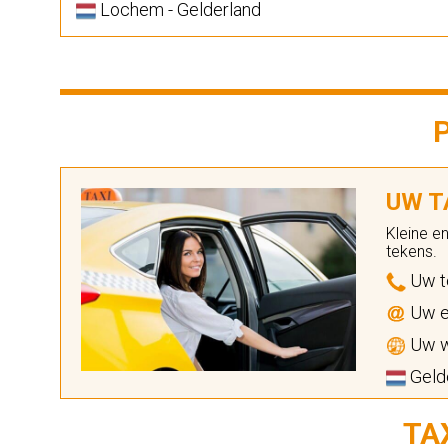
Lochem - Gelderland
UW TA
Kleine e
tekens.
Uw t
Uw e
Uw w
Gelde
TA