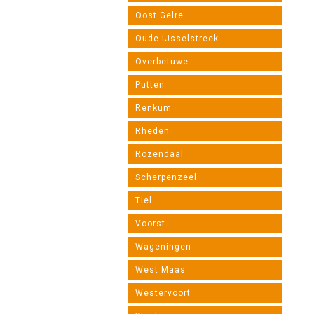
Oost Gelre
Oude IJsselstreek
Overbetuwe
Putten
Renkum
Rheden
Rozendaal
Scherpenzeel
Tiel
Voorst
Wageningen
West Maas
Westervoort