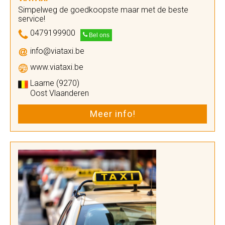
Simpelweg de goedkoopste maar met de beste
service!
0479199900
Bel ons
info@viataxi.be
www.viataxi.be
Laarne (9270)
Oost Vlaanderen
Meer info!